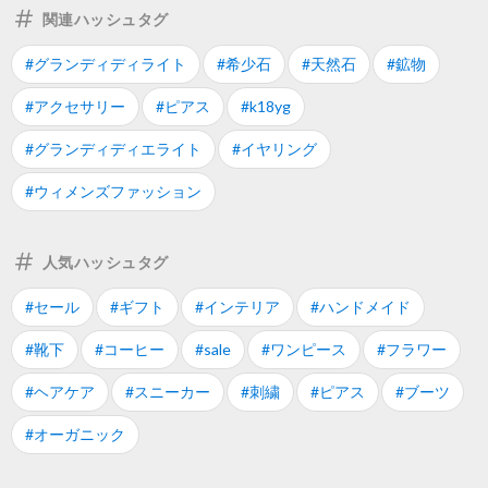
関連ハッシュタグ
#グランディディライト
#希少石
#天然石
#鉱物
#アクセサリー
#ピアス
#k18yg
#グランディディエライト
#イヤリング
#ウィメンズファッション
人気ハッシュタグ
#セール
#ギフト
#インテリア
#ハンドメイド
#靴下
#コーヒー
#sale
#ワンピース
#フラワー
#ヘアケア
#スニーカー
#刺繍
#ピアス
#ブーツ
#オーガニック