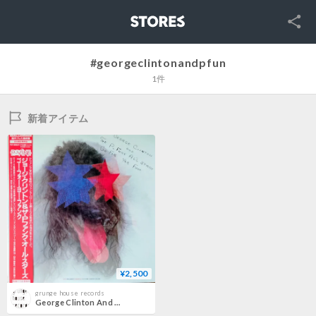
SNS
STORES
#georgeclintonandpfun
1件
新着アイテム
¥2,500
grunge house records
George Clinton And P-Funk All Stars / Go Fer Yer Funk