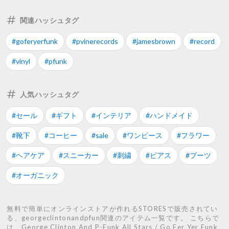
関連ハッシュタグ
#goferyerfunk
#pvinerecords
#jamesbrown
#record
#vinyl
#pfunk
人気ハッシュタグ
#セール
#ギフト
#インテリア
#ハンドメイド
#靴下
#コーヒー
#sale
#ワンピース
#フラワー
#ヘアケア
#スニーカー
#刺繍
#ピアス
#ブーツ
#オーガニック
無料で簡単にオンラインストアが作れるSTORESで販売されてい
る、georgeclintonandpfun関連のアイテム一覧です。 こちらで
は、George Clinton And P-Funk All Stars / Go Fer Yer Funk