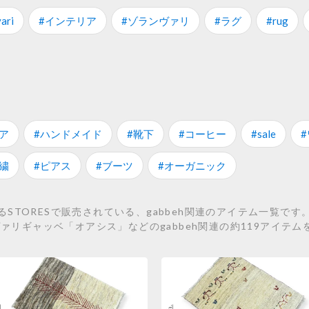
ari
#インテリア
#ゾランヴァリ
#ラグ
#rug
ア
#ハンドメイド
#靴下
#コーヒー
#sale
繍
#ピアス
#ブーツ
#オーガニック
TORESで販売されている、gabbeh関連のアイテム一覧です。 こ
、ゾランヴァリギャッベ「オアシス」などのgabbeh関連の約119アイ