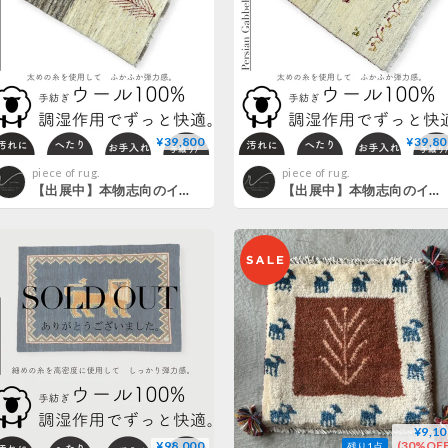
¥39,800
¥39,80
piece of rug.
piece of rug.
【出展中】本物志向のイラン産 ペルシャギャッベ 手織り 268874 62cmx83cm
【出展中】本物志向のイラン産 ペルシャギャッベ 手織り 268726 65cmx86cm
¥9,10
¥98,000
(30%OFF
残り1点