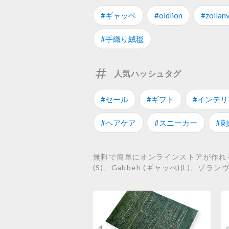
#ギャッベ
#oldlion
#zollanv
#手織り絨毯
人気ハッシュタグ
#セール
#ギフト
#インテリ
#ヘアケア
#スニーカー
#刺
無料で簡単にオンラインストアが作れるS
(S)、Gabbeh (ギャッぺ)(L)