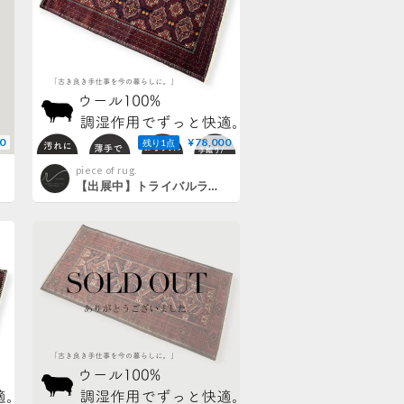
0
¥78,000
残り1点
piece of rug.
【出展中】トライバルラグ バルーチ 手織り 273788 100cmx170cm