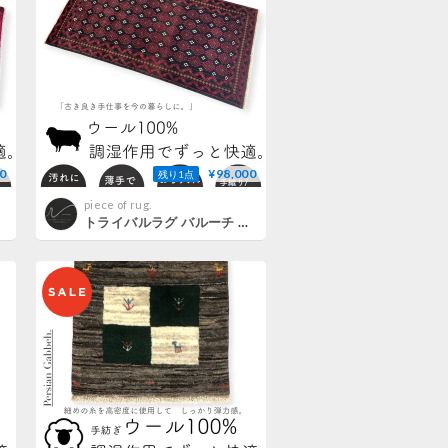
0
¥98,000
残り1点
piece of rug.
トライバルラグ バルーチ 手織り 280573/266 106cmx210cm