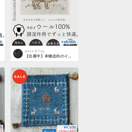
0
¥68,000
piece of rug.
【出展中】本物志向のイラン産 ペルシャギャッベ 手織り Lion 282239 61cmx92cm
0
¥9,100
)
(30%OFF)
残り1点