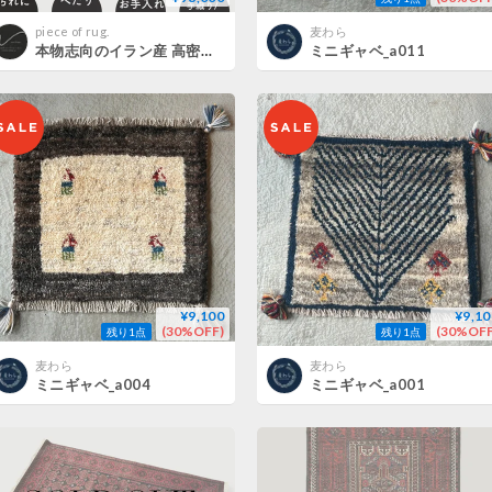
piece of rug.
麦わら
本物志向のイラン産 高密度 ペルシャギャッベ 手織り Lion 282288 66cmx103cm
ミニギャベ_a011
¥9,100
¥9,10
(30%OFF)
(30%OFF
残り1点
残り1点
麦わら
麦わら
ミニギャベ_a004
ミニギャベ_a001