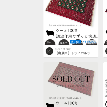
¥158,000
残り1点
piece of rug.
【出展中】トライバルラグ トルクメン 手織り 268094 135cmx182cm