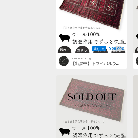
¥98,000
残り1点
piece of rug.
【出展中】トライバルラグ バルーチ 手織り 273772 118cmx204cm