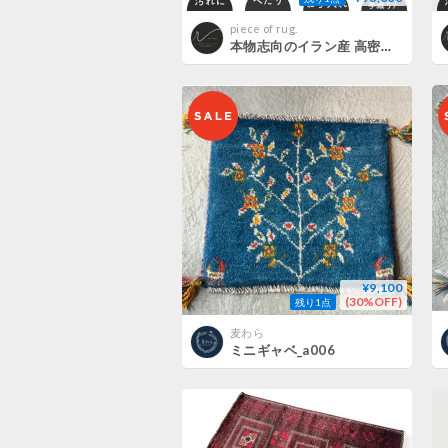
piece of rug.
本物志向のイラン産 高密度 ペルシャギャッベ 手織り Lion 282283 63cmx90cm
¥9,100
(30%OFF)
残り1点
麦わら
ミニギャベ_a006