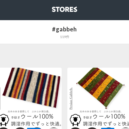
STORES
#gabbeh
119件