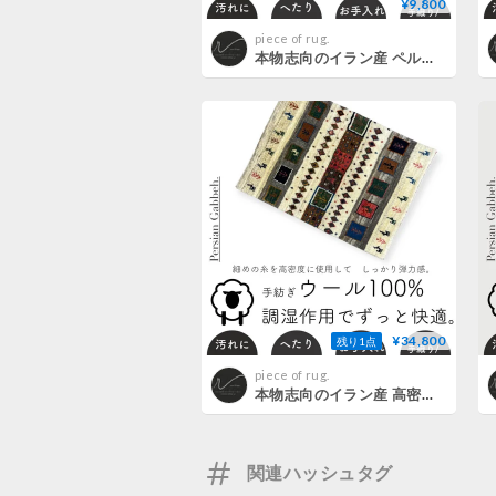
¥9,800
piece of rug.
本物志向のイラン産 ペルシャギャッベ 手織り 269370 40cmx60cm
¥34,800
残り1点
piece of rug.
本物志向のイラン産 高密度 ペルシャギャッベ 手織り 285088 52cmx71cm
関連ハッシュタグ