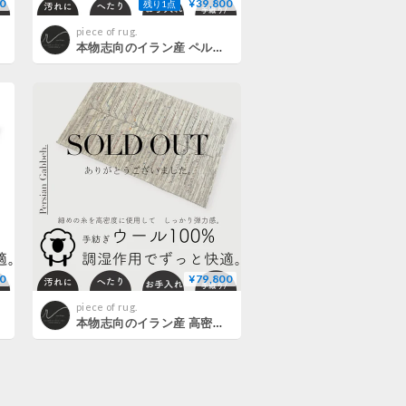
0
¥39,800
残り1点
piece of rug.
本物志向のイラン産 ペルシャギャッベ 手織り 273536 63cmx93cm
0
¥79,800
piece of rug.
本物志向のイラン産 高密度 ペルシャギャッベ 手織り 270921 61cmx102cm