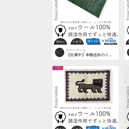
¥79,800
残り1点
piece of rug.
【出展中】本物志向のイラン産 高密度 ペルシャギャッベ 手織り 270920 72cmx105cm
¥98,000
残り1点