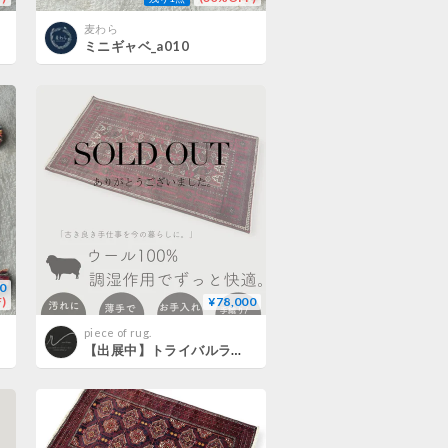
麦わら
ミニギャベ_a010
0
)
¥78,000
piece of rug.
【出展中】トライバルラグ バルーチ 手織り 273802 105cmx202cm