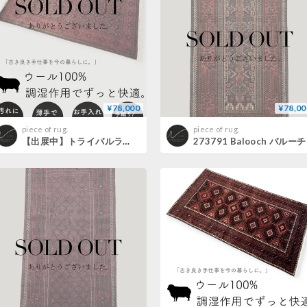
¥78,000
¥78,00
piece of rug.
piece of rug.
【出展中】トライバルラグ バルーチ 手織り 273785 102cmx194cm
273791 Balooch バルーチ