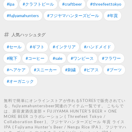
#ipa
#クラフトビール
#craftbeer
#threefeettokyo
#fujiyamahunters
#フジヤマハンターズビール
#年貢
人気ハッシュタグ
#セール
#ギフト
#インテリア
#ハンドメイド
#靴下
#コーヒー
#sale
#ワンピース
#フラワー
#ヘアケア
#スニーカー
#刺繍
#ピアス
#ブーツ
#オーガニック
無料で簡単にオンラインストアが作れるSTORESで販売されてい
る、fujiyamahuntersbeer関連のアイテム一覧です。 こちらで
は、原宿麦酒倶楽部 × FUJIYAMA HUNTER'S BEER × ONE
MORE BEER コラボレーション ( Threefeet Tokyo /
Collaboration Beer )、フジヤマハンターズビール 年貢 ライス
IPA ( Fujiyama Hunter's Beer / Nengu Rice IPA )、フジヤマハ