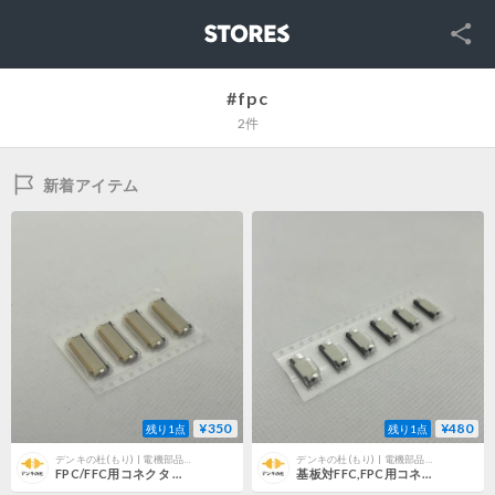
SNS
STORES
#fpc
2件
新着アイテム
¥350
¥480
残り1点
残り1点
デンキの杜(もり) | 電機部品のECサイト
デンキの杜(もり) | 電機部品のECサイト
FPC/FFC用コネクタ レセプタクル FH12S-30S-0.5SH(55) 4個セット ヒロセ電機
基板対FFC,FPC用コネクタ 12FLZ-RSM2-TB(LF)(SN) 6個セット JST 日本圧着端子