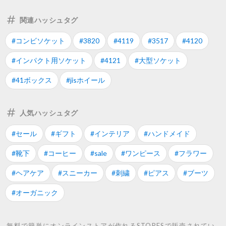
関連ハッシュタグ
#コンビソケット
#3820
#4119
#3517
#4120
#インパクト用ソケット
#4121
#大型ソケット
#41ボックス
#jisホイール
人気ハッシュタグ
#セール
#ギフト
#インテリア
#ハンドメイド
#靴下
#コーヒー
#sale
#ワンピース
#フラワー
#ヘアケア
#スニーカー
#刺繍
#ピアス
#ブーツ
#オーガニック
無料で簡単にオンラインストアが作れるSTORESで販売されてい