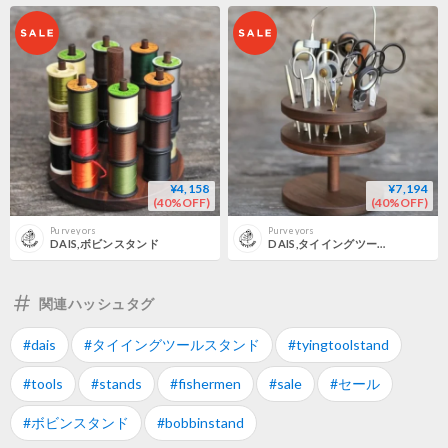
¥4,158
¥7,194
(40%OFF)
(40%OFF)
Purveyors
Purveyors
DAIS,ボビンスタンド
DAIS,タイイングツールスタンド
関連ハッシュタグ
#dais
#タイイングツールスタンド
#tyingtoolstand
#tools
#stands
#fishermen
#sale
#セール
#ボビンスタンド
#bobbinstand