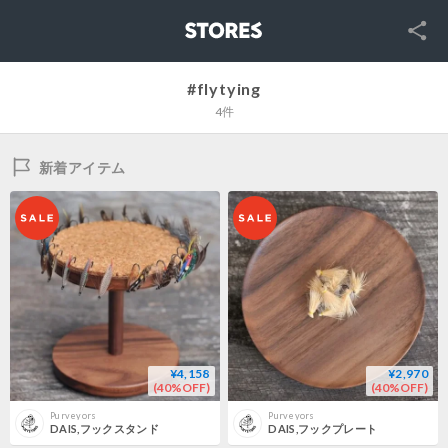
SNS
STORES
#flytying
4件
新着アイテム
¥4,158
¥2,970
(40%OFF)
(40%OFF)
Purveyors
Purveyors
DAIS,フックスタンド
DAIS,フックプレート