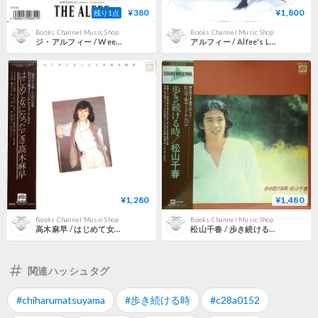
¥380
¥1,800
残り1点
Books Channel Music Shop
Books Channel Music Shop
ジ・アルフィー / Weekend Shuffle -華やかな週末-［※日本盤 品番:7A0827］(7inchシングル)
アルフィー / Alfee's Law [※国内盤,品番:C28A0290］[未開封品](LPレコード)
¥1,280
¥1,480
Books Channel Music Shop
Books Channel Music Shop
高木麻早 / はじめて女になったとき [※国内盤,品番:C25A0002］(LPレコード)
松山千春 / 歩き続ける時 (1978年10月21日発売 松山千春3枚目のオリジナル・アルバム) (名曲「雪化粧」収録) [帯付、歌詞カード付] (LPレコード)
関連ハッシュタグ
#chiharumatsuyama
#歩き続ける時
#c28a0152