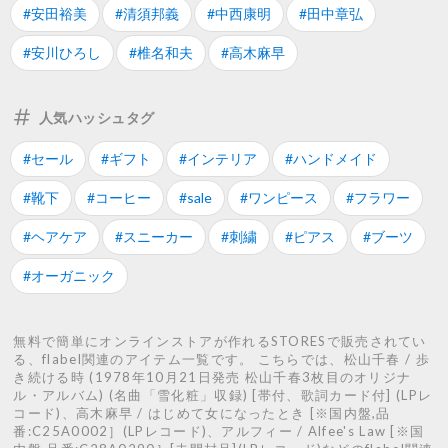
#安田裕美
#清須邦義
#中西康明
#田中章弘
#安川ひろし
#椎名和夫
#高木麻早
人気ハッシュタグ
#セール
#ギフト
#インテリア
#ハンドメイド
#靴下
#コーヒー
#sale
#ワンピース
#フラワー
#ヘアケア
#スニーカー
#刺繍
#ピアス
#ブーツ
#オーガニック
無料で簡単にオンラインストアが作れるSTORESで販売されてい
る、flabel関連のアイテム一覧です。 こちらでは、松山千春 / 歩
き続ける時 (1978年10月21日発売 松山千春3枚目のオリジナ
ル・アルバム) (名曲「雪化粧」収録) [帯付、歌詞カード付] (LPレ
コード)、高木麻早 / はじめて女になったとき [※国内盤,品
番:C25A0002］(LPレコード)、アルフィー / Alfee's Law [※国