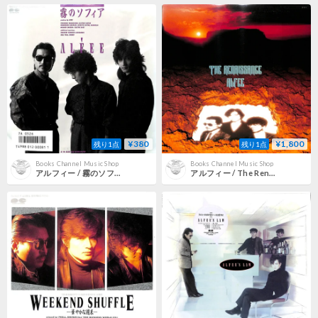
¥380
¥1,800
残り1点
残り1点
Books Channel Music Shop
Books Channel Music Shop
アルフィー / 霧のソフィア［※日本盤 品番:7A0526］(7inchシングル)
アルフィー / The Renaissance [※国内盤,品番:C30A0357］(LPレコード)