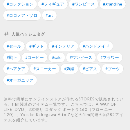
#コレクション
#フィギュア
#ワンピース
#grandline
#ロロノア・ゾロ
#art
人気ハッシュタグ
#セール
#ギフト
#インテリア
#ハンドメイド
#靴下
#コーヒー
#sale
#ワンピース
#フラワー
#ヘアケア
#スニーカー
#刺繍
#ピアス
#ブーツ
#オーガニック
無料で簡単にオンラインストアが作れるSTORESで販売されてい
る、film関連のアイテム一覧です。 こちらでは、A WAY OF
LIFE .DVD、3本売り コダック ポートラ160（ブローニー
120）、Yosuke Kakegawa A to Zなどのfilm関連の約282アイ
テムを紹介しています。