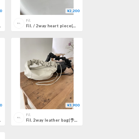
0
¥2,200
Fil.
)2color
Fil. / 2way heart piece(即納)2color
0
¥3,900
Fil.
large即納)
Fil. 2way leather bag(予約)2olor