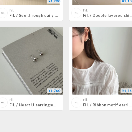
¥1,290
¥1,10
Fil.
Fil.
Fil. / See through daily scranch(即納)2color
Fil. / Double layered chiffon chouchou(
¥1,760
¥1,76
Fil.
Fil.
Fil. / Heart U earrings(即納)
Fil. / Ribbon motif earrings(即納)2color