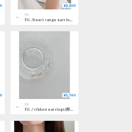
0
¥2,200
Fil.
Fil. /heart range earring (即納)2colo/ 2type
0
¥1,760
Fil.
lor
Fil. / ribbon earrings(即納)2color