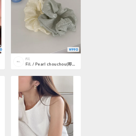
0
¥990
Fil.
Fil. / Pearl chouchou(即納)2color