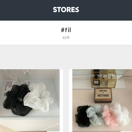
STORES
#fil
42件