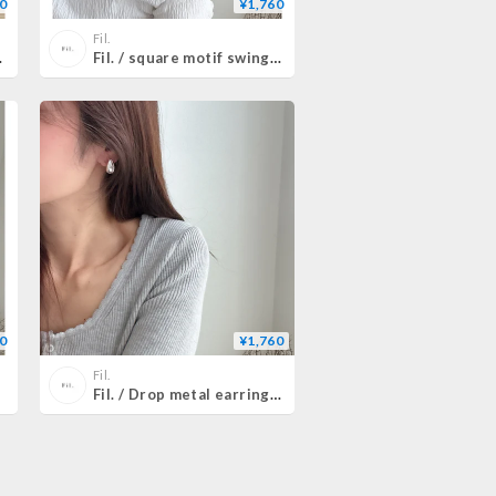
0
¥1,760
Fil.
即納)2color
Fil. / square motif swing ball earrings(即納)2color
0
¥1,760
Fil.
Fil. / Drop metal earrings(即納)2color