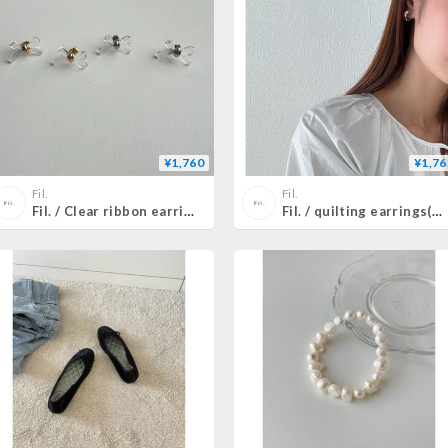
¥1,760
¥1,76
Fil.
Fil.
Fil. / Clear ribbon earrings(即納)2color
Fil. / quilting earrings(即納)2color