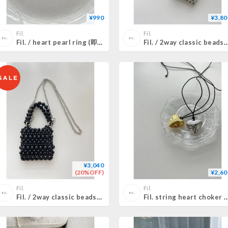
¥990
¥3,80
Fil.
Fil.
Fil. / heart pearl ring (即納)2color
Fil. / 2way classic beads bag(予約
¥3,040
(20%OFF)
¥2,60
Fil.
Fil.
Fil. / 2way classic beads bag(即納)2color
Fil. string heart choker necklace( 