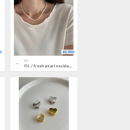
0
¥2,900
Fil.
Fil. / fresh pearl necklace(即納)