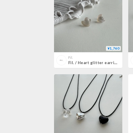
¥1,760
Fil.
Fil. / Heart glitter earrings(即納)