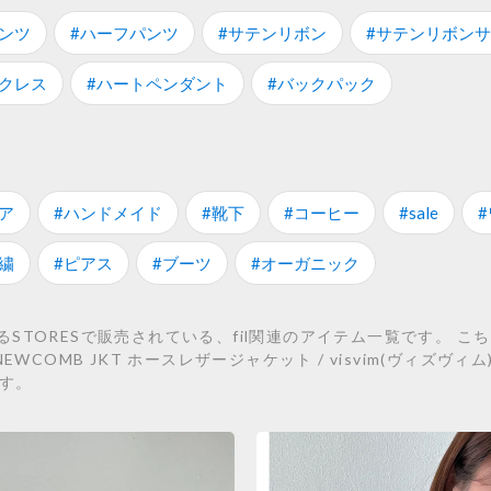
ンツ
#ハーフパンツ
#サテンリボン
#サテンリボン
クレス
#ハートペンダント
#バックパック
ア
#ハンドメイド
#靴下
#コーヒー
#sale
繍
#ピアス
#ブーツ
#オーガニック
RESで販売されている、fil関連のアイテム一覧です。 こちらでは、0
F.I.L NEWCOMB JKT ホースレザージャケット / visvim(ヴィズヴィム)、F
ます。