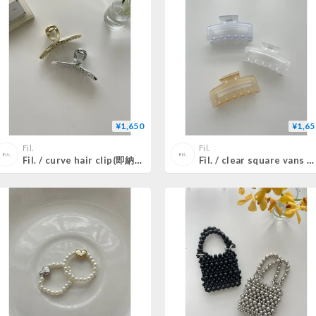
¥1,650
¥1,65
Fil.
Fil.
Fil. / curve hair clip(即納)2color
Fil. / clear square vans clip(即納)3color