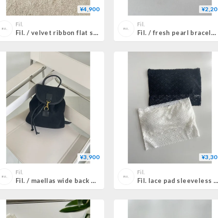
¥4,900
¥2,20
Fil.
Fil.
Fil. / velvet ribbon flat shoes(予約)
Fil. / fresh pearl bracelet(L 即納)
¥3,900
¥3,30
Fil.
Fil.
Fil. / maellas wide back pack(予約)
Fil. lace pad sleeveless (即納)2co