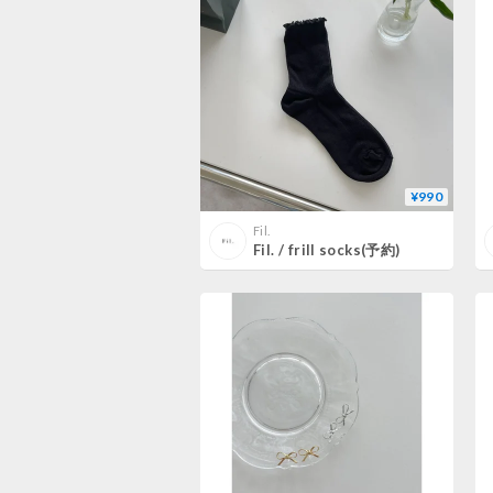
¥990
Fil.
Fil. / frill socks(予約)