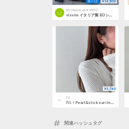
¥14,800
残り1点
Re:MakeLab K VNTG
​visvim イタリア製 BDシャツ ネイビー 1 Sサイズ相当 天然貝ボタン FIL刻印 ビズビム MADE IN ITALY Archive 2205014007 アーカイブ 紺 100%
¥1,760
Fil.
Fil. / Pearl&stick earrings(即納)
関連ハッシュタグ