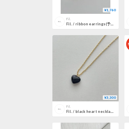
¥1,760
Fil.
Fil. / ribbon earrings(予約)2color
¥3,300
Fil.
Fil. / black heart necklace(14kgf 即納)