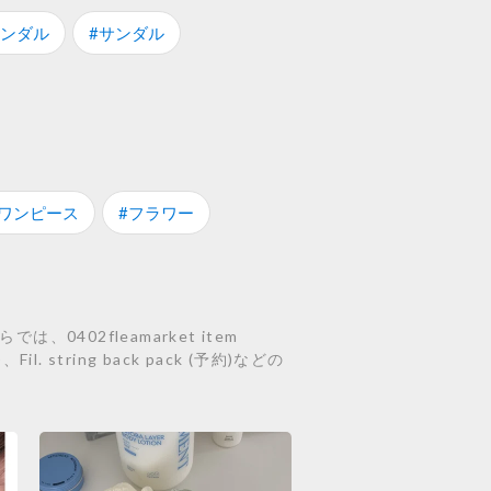
サンダル
#サンダル
#ワンピース
#フラワー
402fleamarket item
il. string back pack (予約)などの