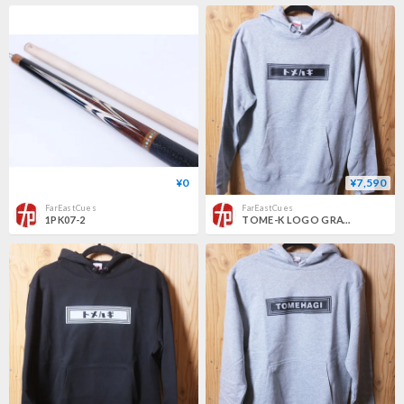
¥0
¥7,590
FarEastCues
FarEastCues
1PK07-2
TOME-K LOGO GRAY HOODIE