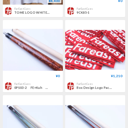
¥4,400
¥0
FarEastCues
FarEastCues
TOME LOGO WHITE T-SHIRT
9CK85-1
¥0
¥1,210
FarEastCues
FarEastCues
0PS03-2 FE×Kuh Collab products
Box Design Logo Pacth