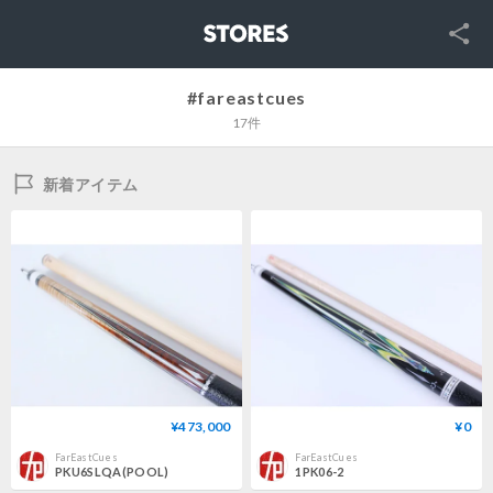
SNS
STORES
#fareastcues
17件
新着アイテム
¥473,000
¥0
FarEastCues
FarEastCues
PKU6SLQA(POOL)
1PK06-2