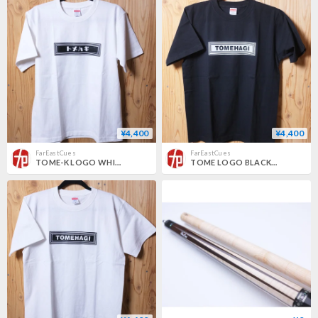
¥4,400
¥4,400
FarEastCues
FarEastCues
TOME-K LOGO WHITE T-SHIRT
TOME LOGO BLACK T-SHIRT