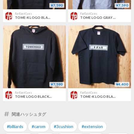
¥7,590
¥7,590
FarEastCues
FarEastCues
TOME-K LOGO BLACK HOODIE
TOME LOGO GRAY HOODIE
¥7,590
¥4,400
FarEastCues
FarEastCues
TOME LOGO BLACK HOODIE
TOME-K LOGO BLACK T-SHIRT
関連ハッシュタグ
#billiards
#carom
#3cushion
#extension