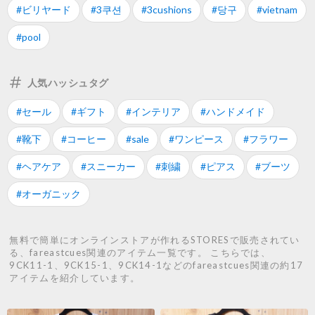
#ビリヤード
#3쿠션
#3cushions
#당구
#vietnam
#pool
人気ハッシュタグ
#セール
#ギフト
#インテリア
#ハンドメイド
#靴下
#コーヒー
#sale
#ワンピース
#フラワー
#ヘアケア
#スニーカー
#刺繍
#ピアス
#ブーツ
#オーガニック
無料で簡単にオンラインストアが作れるSTORESで販売されてい
る、fareastcues関連のアイテム一覧です。 こちらでは、
9CK11-1、9CK15-1、9CK14-1などのfareastcues関連の約17
アイテムを紹介しています。