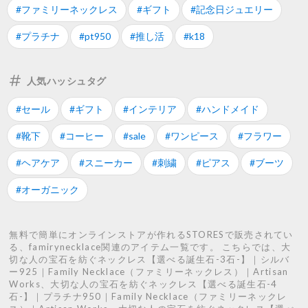
#ファミリーネックレス
#ギフト
#記念日ジュエリー
#プラチナ
#pt950
#推し活
#k18
人気ハッシュタグ
#セール
#ギフト
#インテリア
#ハンドメイド
#靴下
#コーヒー
#sale
#ワンピース
#フラワー
#ヘアケア
#スニーカー
#刺繍
#ピアス
#ブーツ
#オーガニック
無料で簡単にオンラインストアが作れるSTORESで販売されてい
る、famirynecklace関連のアイテム一覧です。 こちらでは、大
切な人の宝石を紡ぐネックレス【選べる誕生石-3石-】｜シルバ
ー925｜Family Necklace（ファミリーネックレス）｜Artisan
Works、大切な人の宝石を紡ぐネックレス【選べる誕生石-4
石-】｜プラチナ950｜Family Necklace（ファミリーネックレ