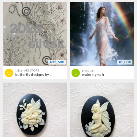
¥15,600
¥1,000
silvak ART STORE
planetart
butterfly designs by silvak Down Load
water nymph