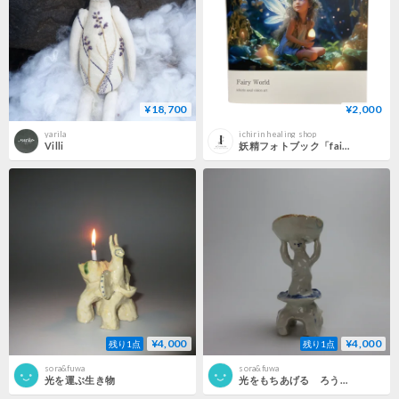
¥18,700
¥2,000
yarila
ichirin healing shop
Villi
妖精フォトブック「fairy world」
¥4,000
¥4,000
残り1点
残り1点
sora&fuwa
sora&fuwa
光を運ぶ生き物
光をもちあげる ろうそく立て