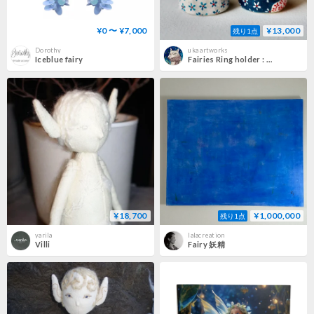
¥0 〜 ¥7,000
¥13,000
残り1点
Dorothy
uka artworks
Iceblue fairy
Fairies Ring holder : こびとのおひなさま リングホルダー
¥18,700
¥1,000,000
残り1点
yarila
lalacreation
Villi
Fairy 妖精