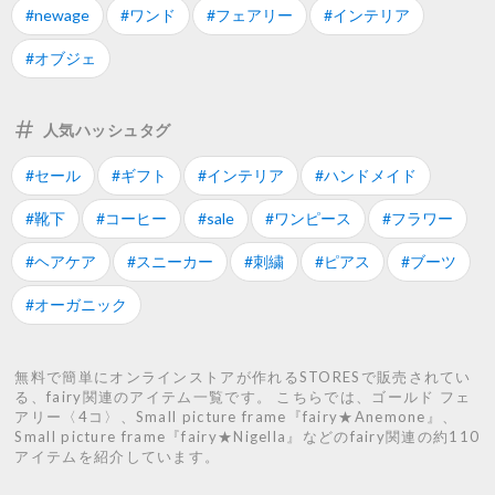
#newage
#ワンド
#フェアリー
#インテリア
#オブジェ
人気ハッシュタグ
#セール
#ギフト
#インテリア
#ハンドメイド
#靴下
#コーヒー
#sale
#ワンピース
#フラワー
#ヘアケア
#スニーカー
#刺繍
#ピアス
#ブーツ
#オーガニック
無料で簡単にオンラインストアが作れるSTORESで販売されてい
る、fairy関連のアイテム一覧です。 こちらでは、ゴールド フェ
アリー〈4コ〉、Small picture frame『fairy★Anemone』、
Small picture frame『fairy★Nigella』などのfairy関連の約110
アイテムを紹介しています。