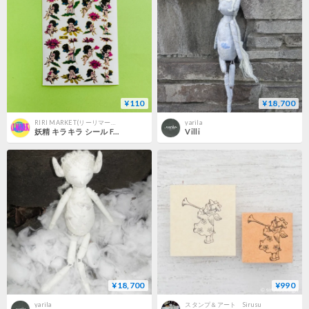
¥110
¥18,700
RIRI MARKET(リーリマーケット)
yarila
妖精 キラキラ シール FAIRY STICKER
Villi
¥18,700
¥990
yarila
スタンプ＆アート Sirusu