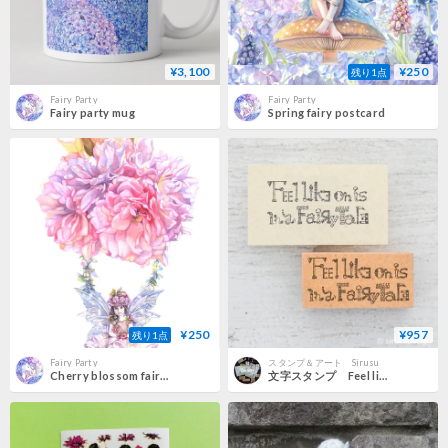
¥3,100
¥250
残り1点
Fairy Party
Fairy Party
Fairy party mug
Spring fairy postcard
¥250
¥957
残り1点
Fairy Party
スタンプ＆アート Sirusu
Cherry blossom fairy postcard
文字スタンプ Feel like on is in a Fairy Tale