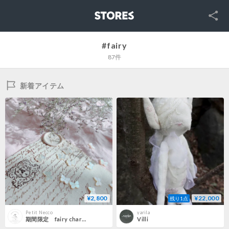
SNS
STORES
#fairy
87件
新着アイテム
¥2,800
¥22,000
残り1点
Petit Necco
yarila
期間限定 fairy charm ✴︎10 +1pieces /1set
Villi