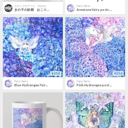
スタンプ＆アート Sirusu
Fairy Party
きの子の妖精 おこりんぼ（左）といかりんぼ（右）
Anemone fairy postcard
¥250
¥250
Fairy Party
Fairy Party
Blue Hydrangea Fairy postcard
Pink Hydrangea postcard