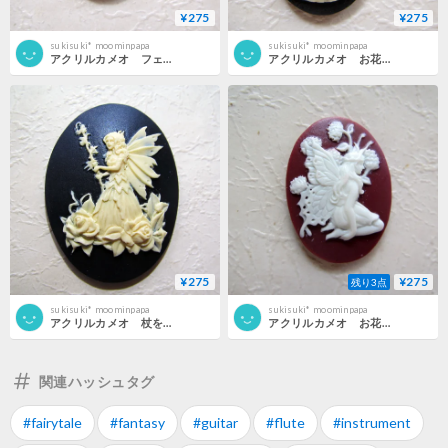
¥275
¥275
sukisuki* moominpapa
sukisuki* moominpapa
アクリルカメオ フェアリーと薔薇 25×18 BKIV
アクリルカメオ お花とフェアーリ 25×18 BKIV
¥275
¥275
残り3点
sukisuki* moominpapa
sukisuki* moominpapa
アクリルカメオ 杖を持つフェアリーと薔薇 25×18 BKIV
アクリルカメオ お花とフェアーリ 25×18 ENGWH
関連ハッシュタグ
#fairytale
#fantasy
#guitar
#flute
#instrument