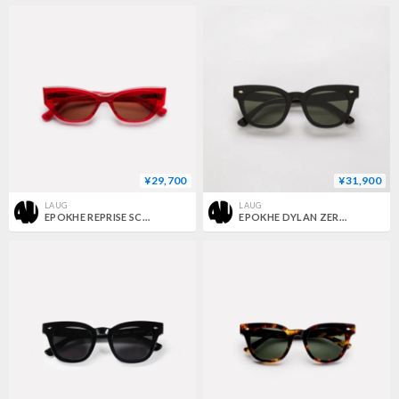
¥29,700
¥31,900
LAUG
LAUG
EPOKHE REPRISE SCARLET POLISHED / BRONZE
EPOKHE DYLAN ZERO BLACK GLOSS / GREEN ZERO