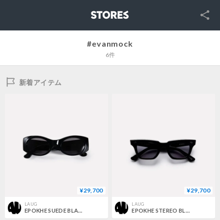
SNS
STORES
#evanmock
6件
新着アイテム
¥29,700
¥29,700
LAUG
LAUG
EPOKHE SUEDE BLACK POLISHED / BLACK
EPOKHE STEREO BLACK POLISHED / BLACK