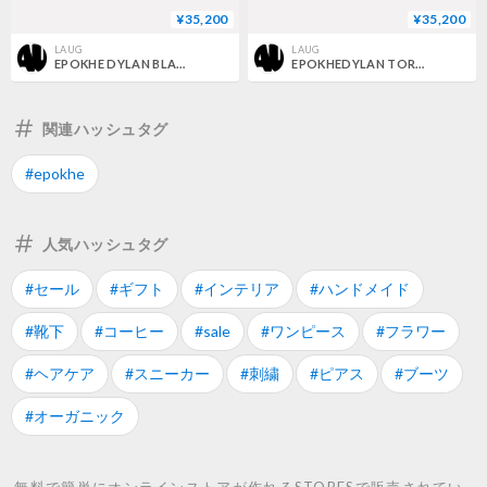
¥35,200
¥35,200
LAUG
LAUG
EPOKHE DYLAN BLACK POLISHED / BLACK POLARISED
EPOKHEDYLAN TORTOISE POLOSHED / GREEN POLARIZED
関連ハッシュタグ
#epokhe
人気ハッシュタグ
#セール
#ギフト
#インテリア
#ハンドメイド
#靴下
#コーヒー
#sale
#ワンピース
#フラワー
#ヘアケア
#スニーカー
#刺繍
#ピアス
#ブーツ
#オーガニック
無料で簡単にオンラインストアが作れるSTORESで販売されてい