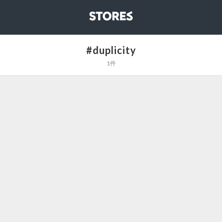
STORES
#duplicity
1件