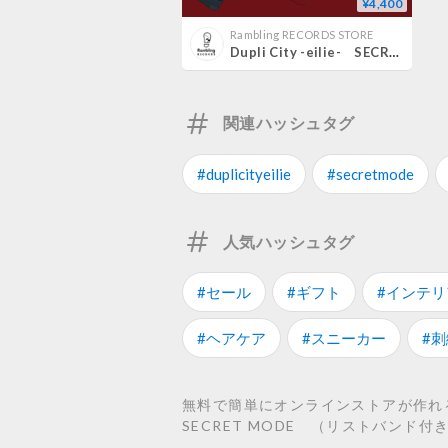
¥4,400
Rambling RECORDS STORE
Dupli City -eilie- SECRET MODE （リストバンド付き）
関連ハッシュタグ
#duplicityeilie
#secretmode
人気ハッシュタグ
#セール
#ギフト
#インテリ
#ヘアケア
#スニーカー
#刺
無料で簡単にオンラインストアが作れるSTO
SECRET MODE （リストバンド付