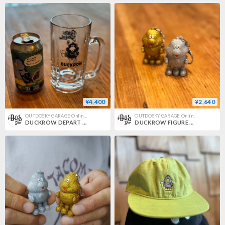
¥4,400
¥2,640
OUTDOSKY GARAGE Online Store
OUTDOSKY GARAGE Online Store
DUCKROW DEPART BEERはGASOLINEジョッキ
DUCKROW FIGURE KEY HOLDER 2025限定 メタルラメ