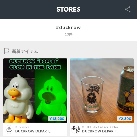
SNS
STORES
#duckrow
10件
新着アイテム
¥13,200
¥2,300
Purveyors
OUTDOSKY GARAGE Online Store
DUCKROW DEPART,ソフビ 《蓄光ノンアルver》
DUCKROW DEPART BEERはGASOLINE 瓶ビールグラス