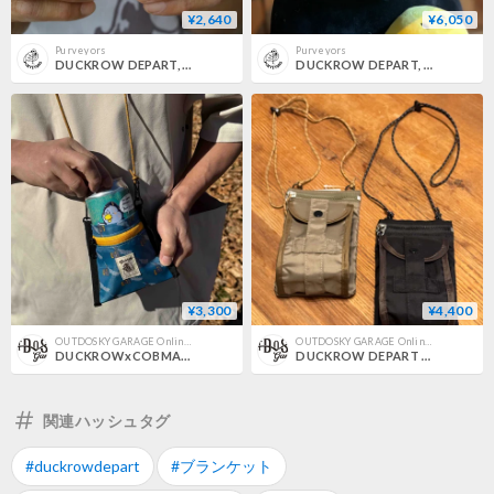
¥2,640
¥6,050
Purveyors
Purveyors
DUCKROW DEPART, FIGURE KEY HOLDER(メタルラメ)
DUCKROW DEPART, DUCKROW 刺繍 FLAT.V CAP
¥3,300
¥4,400
OUTDOSKY GARAGE Online Store
OUTDOSKY GARAGE Online Store
DUCKROWxCOBMASTER BEERKAN WALLET
DUCKROW DEPART BAN ONE KAN BAG
関連ハッシュタグ
#duckrowdepart
#ブランケット