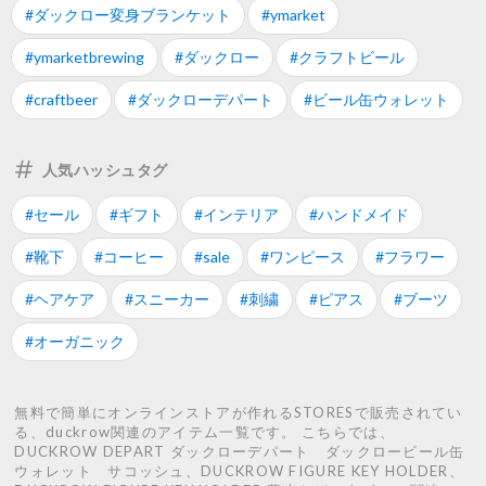
#ダックロー変身ブランケット
#ymarket
#ymarketbrewing
#ダックロー
#クラフトビール
#craftbeer
#ダックローデパート
#ビール缶ウォレット
人気ハッシュタグ
#セール
#ギフト
#インテリア
#ハンドメイド
#靴下
#コーヒー
#sale
#ワンピース
#フラワー
#ヘアケア
#スニーカー
#刺繍
#ピアス
#ブーツ
#オーガニック
無料で簡単にオンラインストアが作れるSTORESで販売されてい
る、duckrow関連のアイテム一覧です。 こちらでは、
DUCKROW DEPART ダックローデパート ダックロービール缶
ウォレット サコッシュ、DUCKROW FIGURE KEY HOLDER、