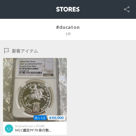
SNS
STORES
#ducaton
1件
新着アイテム
¥90,000
残り1点
FutureVision's STORE
NGC鑑定PF70 発行数200枚のプルーフ版 オランダ造幣局 2022年 デュカトン ライダー 1オンス 銀 プルーフシルバーメダル ×銀貨・コインではない