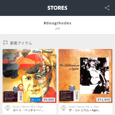
SNS
STORES
#dougrhodes
2件
新着アイテム
¥9,800
¥11,800
残り1点
Books Channel Music Shop
Books Channel Music Shop
カート・ベッチャー / ミスティ・ミラージュ [※国内盤,品番:YDLP-0024］[新品未使用品](LPレコード)
ザ・ミレニウム / Again [※国内盤,品番:YDLP-0050］[未開封品](LPレコード)