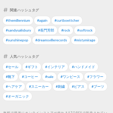
関連ハッシュタグ
#themillennium
#again
#curtboettcher
#sandysalisbury
#長門芳郎
#rock
#softrock
#sunshinepop
#dreamsvillerecords
#mistymirage
人気ハッシュタグ
#セール
#ギフト
#インテリア
#ハンドメイド
#靴下
#コーヒー
#sale
#ワンピース
#フラワー
#ヘアケア
#スニーカー
#刺繍
#ピアス
#ブーツ
#オーガニック
無料で簡単にオンラインストアが作れるSTORESで販売されてい