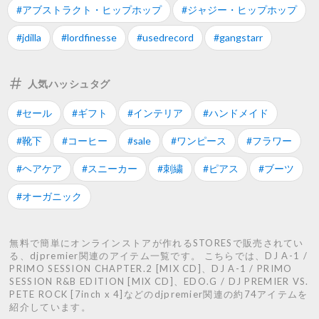
#アブストラクト・ヒップホップ
#ジャジー・ヒップホップ
#jdilla
#lordfinesse
#usedrecord
#gangstarr
人気ハッシュタグ
#セール
#ギフト
#インテリア
#ハンドメイド
#靴下
#コーヒー
#sale
#ワンピース
#フラワー
#ヘアケア
#スニーカー
#刺繍
#ピアス
#ブーツ
#オーガニック
無料で簡単にオンラインストアが作れるSTORESで販売されてい
る、djpremier関連のアイテム一覧です。 こちらでは、DJ A-1 /
PRIMO SESSION CHAPTER.2 [MIX CD]、DJ A-1 / PRIMO
SESSION R&B EDITION [MIX CD]、EDO.G / DJ PREMIER VS.
PETE ROCK [7inch x 4]などのdjpremier関連の約74アイテムを
紹介しています。