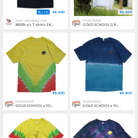
¥4,400
¥6,600
残り1点
5nuts skateboard shop
HESHDAWGZ
AREth s/s T-shirts 18SUMMER diskah BLACK アース Tシャツ 半袖
GOLD SCHOOL G BOY TRIM TEE
¥8,800
¥8,800
HESHDAWGZ
HESHDAWGZ
GOLD SCHOOL x YUKIDYE ROBO TEE
GOLD SCHOOL x YUKIDYE ROBO TEE