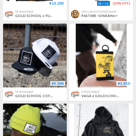
¥13,200
(20%OFF)
残り1点
HESHDAWGZ
SPELLBOUND SKATESHOP
GOLD SCHOOL x YUKIDYE PURGATORY L/S TEE
PASTIME <DISKAHer>
¥5,500
¥3,850
HESHDAWGZ
HESHDAWGZ
GOLD SCHOOL COFFEE CUP MESH CAP
VAGA x GOLD SCHOOL NANO WALLET