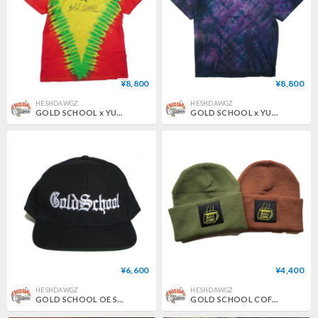
¥8,800
¥8,800
HESHDAWGZ
HESHDAWGZ
GOLD SCHOOL x YUKIDYE ICON TEE
GOLD SCHOOL x YUKIDYE ROBO TEE
¥6,600
¥4,400
HESHDAWGZ
HESHDAWGZ
GOLD SCHOOL OE SNAPBACK HAT
GOLD SCHOOL COFFEE CUP BEANIE