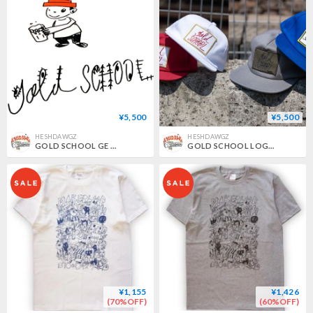
¥5,500
¥5,500
HESHDAWGZ
HESHDAWGZ
GOLD SCHOOL GE VO TEE
GOLD SCHOOL LOGO TWILL CAP
¥1,155
¥1,426
(70%OFF)
(60%OFF)