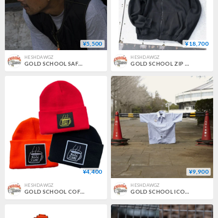
¥5,500
¥18,700
HESHDAWGZ
HESHDAWGZ
GOLD SCHOOL SAFETY BEANIE
GOLD SCHOOL ZIP UP HOODIE
¥4,400
¥9,900
HESHDAWGZ
HESHDAWGZ
GOLD SCHOOL COFFEE CUP BEANIE
GOLD SCHOOL ICON WORK SHIRT