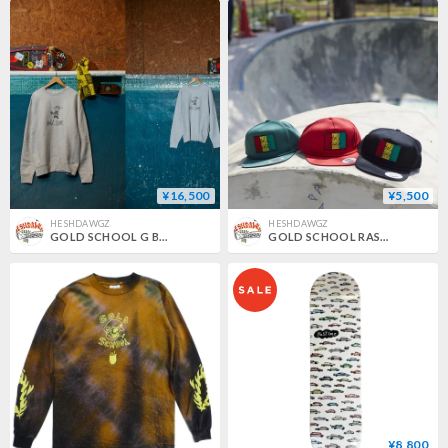
¥16,500
¥5,500
HESHDAWGZ
HESHDAWGZ
GOLD SCHOOL G BOY HEAVYWEIGHT CREWNECK
GOLD SCHOOL RASTA HAT
¥8,800