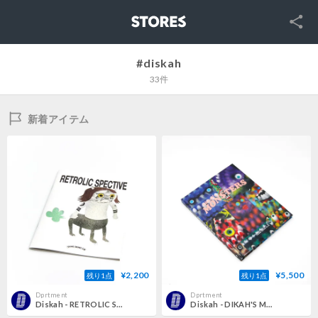
SNS
STORES
#diskah
33件
新着アイテム
¥2,200
¥5,500
残り1点
残り1点
Dprtment
Dprtment
Diskah - RETROLIC SPECTIVE
Diskah - DIKAH'S MONSTERS