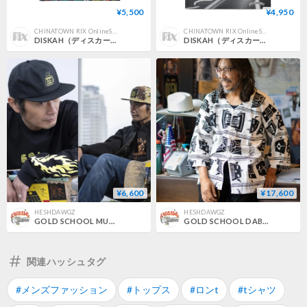
¥5,500
¥4,950
CHINATOWN RIX OnlineStore
CHINATOWN RIX OnlineStore
DISKAH（ディスカー）"DISKAH'S MONSTERS"
DISKAH（ディスカー）"LOST AND HOLD"
¥6,600
¥17,600
HESHDAWGZ
HESHDAWGZ
GOLD SCHOOL MUG PATCH HAT
GOLD SCHOOL DABO SHIRT
関連ハッシュタグ
#メンズファッション
#トップス
#ロンt
#tシャツ