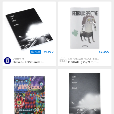
¥4,950
¥2,200
残り1点
Dprtment
CHINATOWN RIX OnlineStore
Diskah - LOST and HOLD
DISKAH（ディスカー）"RETROLIC SPECTIVE"