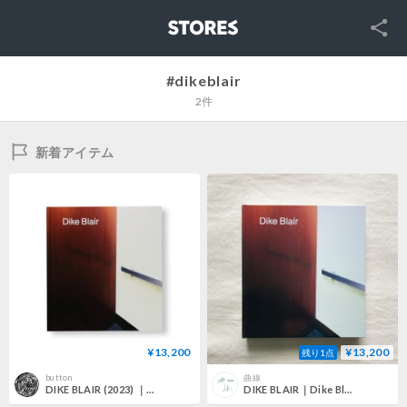
SNS
STORES
#dikeblair
2件
新着アイテム
¥13,200
¥13,200
残り1点
button
曲線
DIKE BLAIR (2023) ｜Dike Blair
DIKE BLAIR｜Dike Blair (2023)