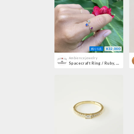
¥32,000
残り1点
Ambiencejewelry
Spacecraft Ring / Ruby, blue sapphire, Diamond