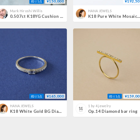
¥150,000
¥192,50
残り1点
Mark Hiroshi Willis
HANA JEWELS
0.507ct K18YG Cushion Cut Diamond Ring (Natural) #5855
K18 Pure White Mosaic Diamond
¥165,000
¥159,00
残り1点
残り1点
HANA JEWELS
1 by 4 jewelry
K18 White Gold BG Diamond Ring
Op.14 Diamond bar ring