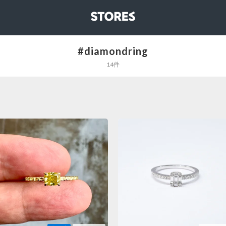
STORES
#diamondring
14件