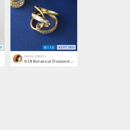
0
¥297,000
残り1点
HANA JEWELS
K18 Botanical Diamond Ring