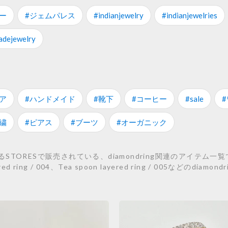
ー
#ジェムパレス
#indianjewelry
#indianjewelries
dejewelry
ア
#ハンドメイド
#靴下
#コーヒー
#sale
繍
#ピアス
#ブーツ
#オーガニック
ORESで販売されている、diamondring関連のアイテム一覧です
layered ring / 004、Tea spoon layered ring / 005など