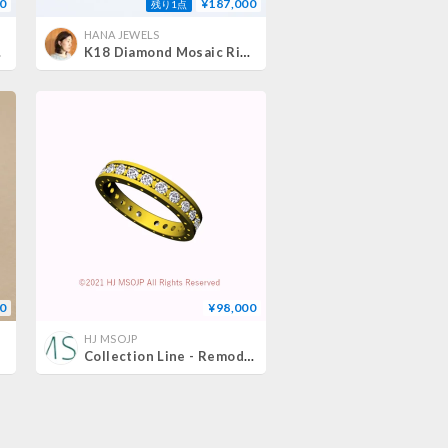
0
¥187,000
残り1点
HANA JEWELS
 Ring
K18 Diamond Mosaic Ring
0
¥98,000
HJ MSOJP
Collection Line - Remodeling eternity ring