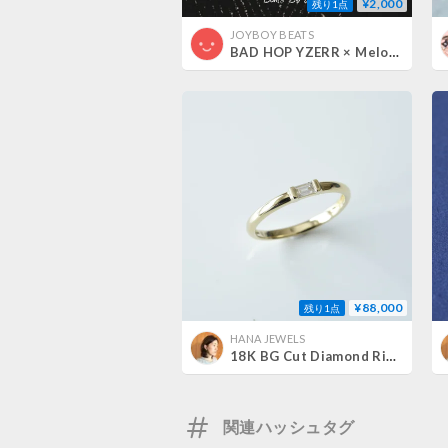
¥2,000
残り1点
JOYBOY BEATS
BAD HOP YZERR × Melodic Guitar Type Beat - “Diamond Ring”【商用利用権、タグ有り、WAVファイル】
¥88,000
残り1点
HANA JEWELS
18K BG Cut Diamond Ring
関連ハッシュタグ