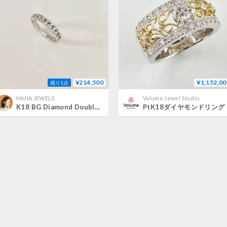
¥214,500
¥1,152,00
残り1点
HANA JEWELS
Volume Jewel Studio
K18 BG Diamond Double Ring
PtK18ダイヤモンドリング