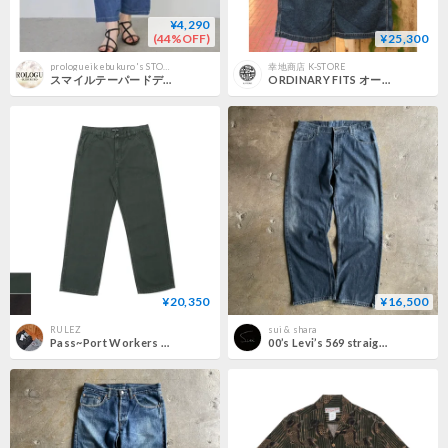
¥4,290
(44%OFF)
¥25,300
prologueikebukuro's STORE
幸地商店 K-STORE
スマイルテーパードデニムパンツ162811ｋ
ORDINARY FITS オーディナリーフィッツ "BELL SKIRT"ベルスカート
¥20,350
¥16,500
RULEZ
sui & shara
Pass~Port Workers Club Classic Jeans / 全2色
00’s Levi’s 569 straight denim pants