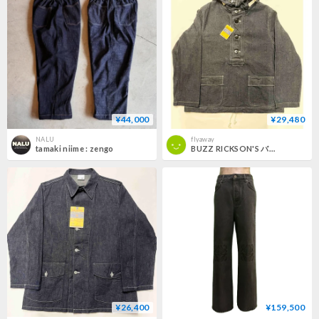
¥44,000
¥29,480
NALU
flyaway
tamaki niime : zengo
BUZZ RICKSON'S バズリクソンズ 『U.S. NAVY DENIM GAS PROTECTIVE PARKA デニムジャケット デニムパーカー』 BR11703 インディゴブルー
¥26,400
¥159,500