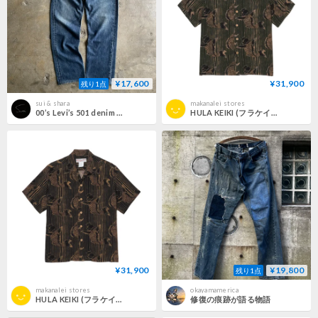
¥17,600
¥31,900
残り1点
sui & shara
makanalei stores
00’s Levi’s 501 denim pants made in Australia
HULA KEIKI (フラケイキ) アロハシャツ【鯉 /CARP 】HK-19015 /GREEN
¥31,900
¥19,800
残り1点
makanalei stores
okayamamerica
HULA KEIKI (フラケイキ) アロハシャツ【鯉 /CARP 】HK-19015 /BLACK
修復の痕跡が語る物語