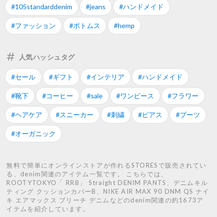
#105standarddenim
#jeans
#ハンドメイド
#ファッション
#ボトムス
#hemp
人気ハッシュタグ
#セール
#ギフト
#インテリア
#ハンドメイド
#靴下
#コーヒー
#sale
#ワンピース
#フラワー
#ヘアケア
#スニーカー
#刺繍
#ピアス
#ブーツ
#オーガニック
無料で簡単にオンラインストアが作れるSTORESで販売されてい
る、denim関連のアイテム一覧です。 こちらでは、
ROOTYTOKYO「 RRB」 Straight DENIM PANTS、デニムキル
ティング クッションカバーB、NIKE AIR MAX 90 DNM QS ナイ
キ エアマックス ブリーチ デニムなどのdenim関連の約1673ア
イテムを紹介しています。