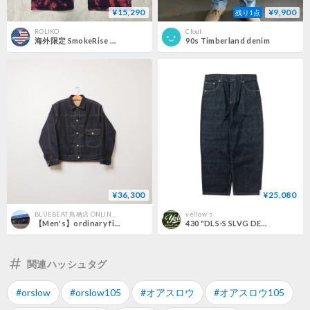
¥15,290
¥9,900
残り1点
ROLIKO
Clout
海外限定 SmokeRise スモークライズ Tiedye shorts タイダイ デニム ショートパンツ (SJNS59)
90s Timberland denim
¥36,300
¥25,080
BLUEBEAT 鳥栖店 ONLINE STORE
yellow's
【Men's】ordinary fits DENIM JACKET TYPE 1ST / ONE WASH 011OW-326
430 "DLS-S SLVG DENIM 1-WASH"
関連ハッシュタグ
#orslow
#orslow105
#オアスロウ
#オアスロウ105