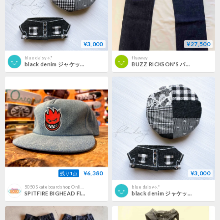
¥3,000
¥27,500
blue daisy⟡.*
flyaway
black denim ジャケット・ベレー帽セット
BUZZ RICKSON'S バズリクソンズ 大戦モデル ワンウォッシュジーンズ 『WORLD WAR II WAIST OVERALLS』 BR43041
¥6,380
¥3,000
残り1点
5050 Skateboardshop Online Store
blue daisy⟡.*
SPITFIRE BIGHEAD FILL DENIM CAP
black denim ジャケット・ベレー帽セット