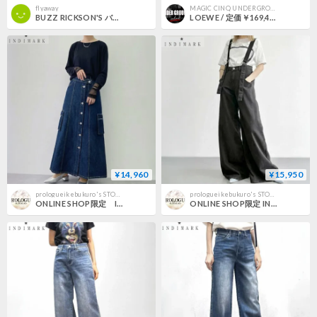
flyaway
MAGIC CINQ UNDERGROUND
BUZZ RICKSON'S バズリクソンズ 『U.S. ARMY DENIM WORKING JACKET デニムジャケット』 BR15302 インディゴブルー
LOEWE / 定価￥169,400
¥14,960
¥15,950
prologueikebukuro's STORE
prologueikebukuro's STORE
ONLINE SHOP限定 INDIMARK インディマーク カーゴデニムスカート WJ240 フロントボタン デニムスカート
ONLINE SHOP限定 INDIMARK サスペンダー ワイドデニム トルコブラック WJ233