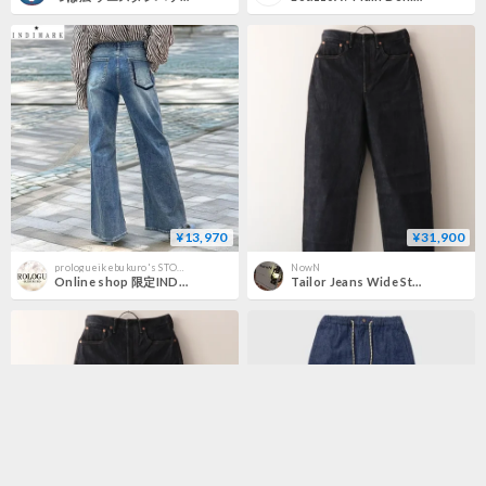
¥13,970
¥31,900
prologueikebukuro's STORE
NowN
Online shop 限定INDIMARK インディマーク】抜染ポケット フレアデニム ブリーチ WJ230
Tailor Jeans Wide Straight [ORGUEIL]