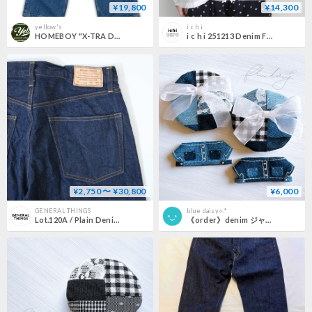
¥19,800
¥14,300
yellow's
i c h i
HOMEBOY "X-TRA DESPERADO DENIM"
i c h i 251213 Denim Frill Shirt / 2 COLORS
¥2,750 〜 ¥30,800
¥6,000
GENERAL THINGS
blue daisy⟡.*
Lot.120A / Plain Denim / Button fly Jeans Line 2 Straight
《order》denim ジャケット・ベレー帽セット