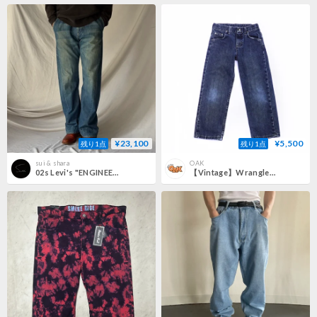
¥23,100
¥5,500
残り1点
残り1点
sui & shara
OAK
02s Levi's "ENGINEERED" denim pants
【Vintage】Wrangler Denim 110