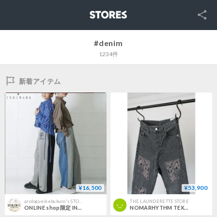
SNS
STORES
#denim
1234件
新着アイテム
¥16,500
¥53,900
prologueikebukuro's STORE
THE LAUNDERETTE STORE
ONLINE shop限定 INDKNIT デニムドッキング スウェットパンツ ブルー/ブラック WK032
NOMARHYTHM TEXTILE "Bandana Embroidery Denim Pants"