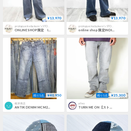
¥13,970
¥13,970
prologueikebukuro's STORE
prologueikebukuro's STORE
ONLINE SHOP限定 INDIMARK バック切替 ワイドデニム ブリーチ WJ236
online shop 限定INDIMARK バック切替 ワイドデニム ベーシックブルー WJ237
¥40,950
¥25,300
残り1点
残り1点
根津商店
alley
ANTIK DENIM MCM2989
TURN ME ON【ストレッチデニム 5POCKETパンツ】WASHED BLACK Size.29