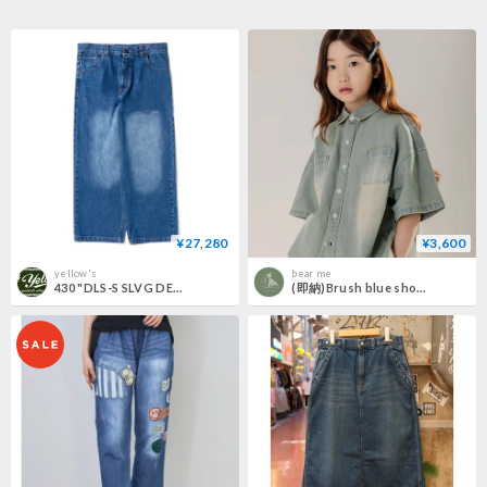
¥27,280
¥3,600
yellow's
bear me
430 "DLS-S SLVG DENIM H-WASH"
(即納)Brush blue short-sleeved shirt/bucketlist