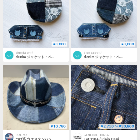
¥3,000
¥3,000
blue daisy⟡.*
blue daisy⟡.*
denim ジャケット・ベレー帽セット 【ネイビー×ゴールド】
denim ジャケット・ベレー帽セット 【ブルー×シルバー】
¥10,780
¥2,750 〜 ¥30,800
ROLIKO
GENERAL THINGS
つば広 ウエスタンハット Cowboy Hat カウボーイハット デニム パッチワーク サイズ調節可 (CBH26)
Lot.110A / Plain Denim / Button fly Jeans Line 1 Straight