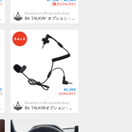
)
(最大15%OFF)
Bluemoris official web shop
マジックテープ セット
Bb TALKIN' オプション：喉マイクイヤフォン IPX7
5
¥2,288
)
(20%OFF)
Bluemoris official web shop
ーセットS001pro
Bb TALKINオプション：スノーヘルメット用ワイヤーマイク B199022