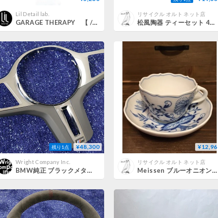
Lil Detail lab.
リサイクル オルト ネット店
GARAGE THERAPY 【 /THREE セラミックシーラント 500ml 】ガレージセラピー 正規販売店
松風陶器 ティーセット 4点セット
¥48,300
¥12,96
残り1点
Wright Company Inc.
リサイクル オルト ネット店
BMW純正 ブラックメタリック ステアリングホイールカバー
Meissen ブルーオニオン コーヒーC&S