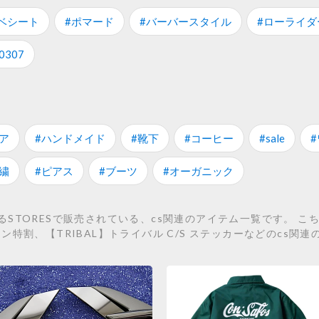
ベシート
#ポマード
#バーバースタイル
#ローライダ
0307
ア
#ハンドメイド
#靴下
#コーヒー
#sale
繍
#ピアス
#ブーツ
#オーガニック
STORESで販売されている、cs関連のアイテム一覧です。 こ
ンタイン特割、【TRIBAL】トライバル C/S ステッカーなどのcs