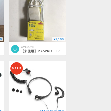
0
¥1,100
OVERONE
【未使用】MASPRO SP2D-P
5
¥7,106 〜 ¥8,360