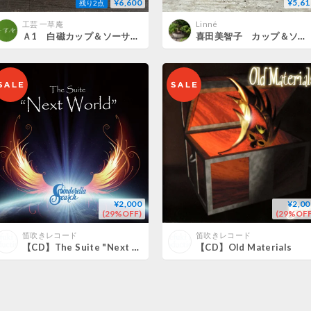
¥6,600
¥5,61
残り2点
工芸 一草庵
Linné
Ａ1 白磁カップ＆ソーサー／田崎宏
喜田美智子 カップ＆ソーサー（ブロンズ）
¥2,000
¥2,00
(29%OFF)
(29%OFF
笛吹きレコード
笛吹きレコード
【CD】The Suite "Next World"
【CD】Old Materials