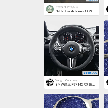
土井見世 古道具店
Nitto FreshTones CONCORDE カップ＆ソーサー
¥140,000
Wright Company Inc.
BMW純正 F87 M2 CS 用アルカンタラステアリングホイール COMPETITION