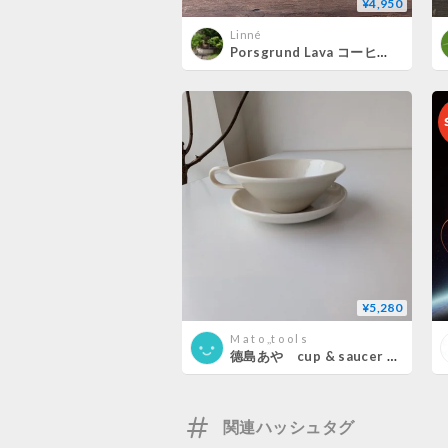
¥4,950
Linné
Porsgrund Lava コーヒーカップ＆ソーサー
¥5,280
M a t o ,,t o o l s
德島あや cup & saucer moon
関連ハッシュタグ