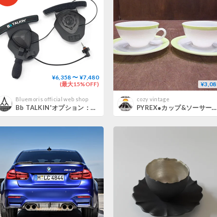
¥6,358 〜 ¥7,480
(最大15%OFF)
¥3,08
Bluemoris official web shop
cozy vintage
Bb TALKIN'オプション：ヘルメットパッドヘッドセット B199123
PYREX●カップ&ソーサー2点セット黄緑●210215n2-pyr オールドパイレックスミルクガラス食器C&Sアメリカン雑貨