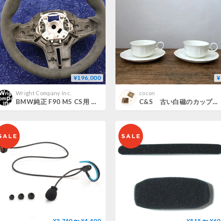
¥196,000
¥
Wright Company Inc.
cocon
BMW純正 F90 M5 CS用 アルカンタラ ステアリングホイール
C&S 古い白磁のカップ＆ソーサー
¥3,740 〜 ¥4,400
¥515 〜 ¥60