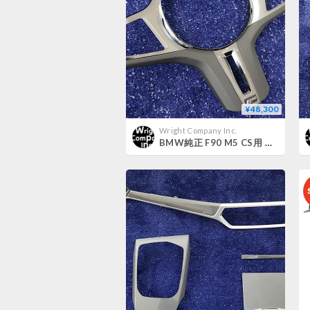
¥48,300
Wright Company Inc.
BMW純正 F90 M5 CS用 ブラックメタリック ステアリングホイールカバー