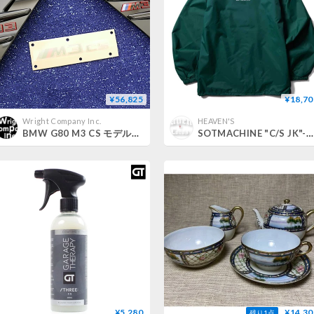
¥56,825
¥18,70
Wright Company Inc.
HEAVEN'S
BMW G80 M3 CS モデルレタリング エアブリーザー セット
SOTMACHINE "C/S JK"-COACH JACKET GREEN
¥5,280
¥14,30
残り1点