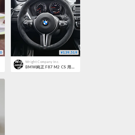
0
¥139,519
Wright Company Inc.
BMW純正 F87 M2 CS 用アルカンタラステアリングホイール COMPETITION