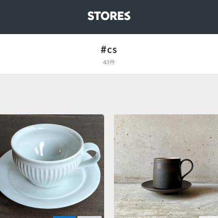
STORES
#cs
43件