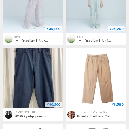
¥35,200
¥35,200
days
days
-M-［medium］リバティパンツ Harper / ルーベンズ ローズ
-M-［medium］リバティパンツ Harper / ブルー ポプリ
¥60,500
¥8,580
LA GRANDE LUE
archeologie Online Store
2019SS yohji yamamoto pour homme ワイドコットンパンツ（HH-P51-017）
Brooks Brothers Cotton Tuck Pants