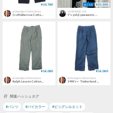
¥10,780
¥25,300
残り1点
archeologie Online Store
LA GRANDE LUE
Croft&Barrow Cotton Chino Pants
Y's yohji yamamoto フラワー柄コットンパンツ（YF-P14-010）
¥14,080
¥14,080
archeologie Online Store
archeologie Online Store
Ralph Lauren Cotton Hammand Pants
1990's～ Timberland Cotton Tuck Pants
関連ハッシュタグ
#パンツ
#バイカラー
#ビッグシルエット