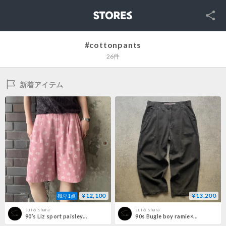
SNS
STORES
#cottonpants
26件
新着アイテム
¥12,100
¥13,200
残り1点
sui & shara
sui & shara
90’s Liz sport paisley cotton shorts
90s Bugle boy ramie×cotton wide pants