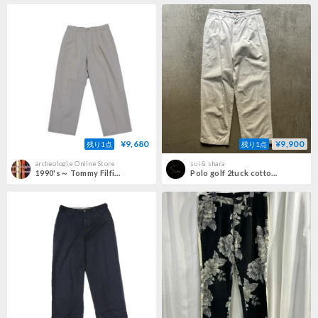
¥9,680
¥9,900
残り1点
残り1点
archeologie Online Store
sui & shara
1990's～ Tommy Filfiger Cotton Tuck Pants
Polo golf 2tuck cotton pants