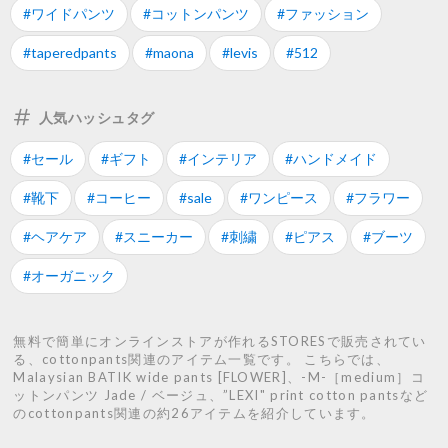
#ワイドパンツ
#コットンパンツ
#ファッション
#taperedpants
#maona
#levis
#512
人気ハッシュタグ
#セール
#ギフト
#インテリア
#ハンドメイド
#靴下
#コーヒー
#sale
#ワンピース
#フラワー
#ヘアケア
#スニーカー
#刺繍
#ピアス
#ブーツ
#オーガニック
無料で簡単にオンラインストアが作れるSTORESで販売されてい
る、cottonpants関連のアイテム一覧です。 こちらでは、
Malaysian BATIK wide pants [FLOWER]、-M-［medium］コ
ットンパンツ Jade / ベージュ、”LEXI" print cotton pantsなど
のcottonpants関連の約26アイテムを紹介しています。