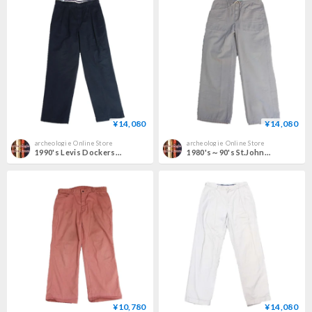
¥14,080
¥14,080
archeologie Online Store
archeologie Online Store
1990's Levis Dockers Cotton Tuck Pants
1980's～90's St.Johns Bay Easytype Cotton Pants
¥10,780
¥14,080