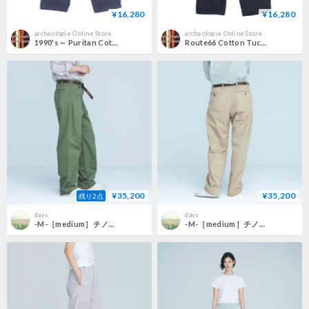
¥16,280
¥16,280
archeologie Online Store
archeologie Online Store
1990's～ Puritan Cottonpolyester Tuck Pants
Route66 Cotton Tuck Pants
¥35,200
¥35,200
残り2点
days
days
-M-［medium］チノクロスパンツ Teddy / カーキグリーン
-M-［medium］チノクロスパンツ Teddy / ピンキッシュベージュ