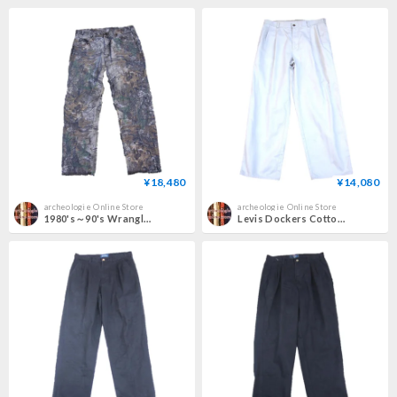
¥18,480
¥14,080
archeologie Online Store
archeologie Online Store
1980's～90's Wrangler Cotton Pants / Real Tree
Levis Dockers Cotton Tuck Pants