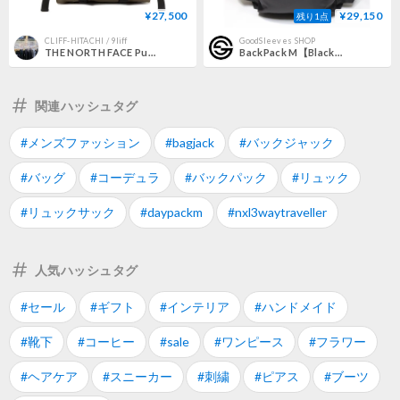
¥27,500
¥29,150
残り1点
CLIFF-HITACHI / 9liff
GoodSleeves SHOP
THE NORTH FACE Purple Label CORDURA Nylon Day Pack / N25FU079 /パープルレーベル コーディラ ディパック 【2026FWモデル】
BackPack M【Black】【受注生産品 現在 : 納期まで14日程】
関連ハッシュタグ
#メンズファッション
#bagjack
#バックジャック
#バッグ
#コーデュラ
#バックパック
#リュック
#リュックサック
#daypackm
#nxl3waytraveller
人気ハッシュタグ
#セール
#ギフト
#インテリア
#ハンドメイド
#靴下
#コーヒー
#sale
#ワンピース
#フラワー
#ヘアケア
#スニーカー
#刺繍
#ピアス
#ブーツ