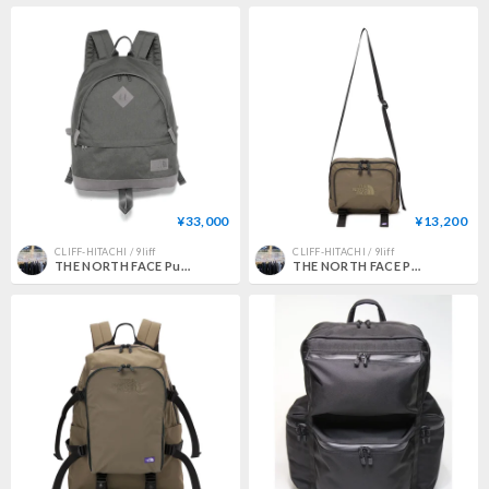
¥33,000
¥13,200
CLIFF-HITACHI / 9liff
CLIFF-HITACHI / 9liff
THE NORTH FACE Purple Label CORDURA Nylon Field Day Pack | N25FU073｜コーディラナイロン フィールドデイパック 【2026FW】
THE NORTH FACE PURPLE LABEL CORDURA Nylon Shoulder Bag / N25FU080 / パープルレーベル コーディラ ショルダー【2026FWモデル】