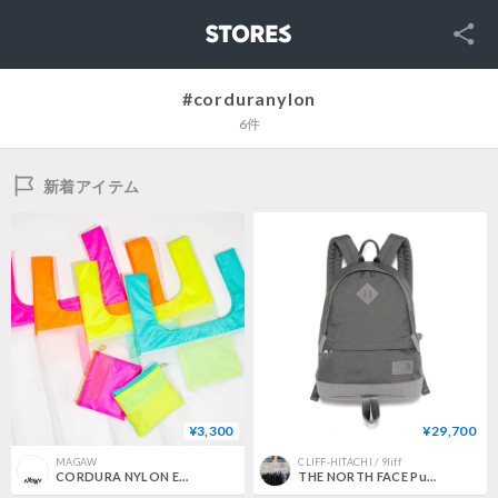
SNS
STORES
#corduranylon
6件
新着アイテム
¥3,300
¥29,700
MAGAW
CLIFF-HITACHI / 9liff
CORDURA NYLON ECO BAG
THE NORTH FACE Purple Label CORDURA Nylon Medium Day Pack | N25FU072｜コーディラナイロン ミディアムデイパック 【2026FW】