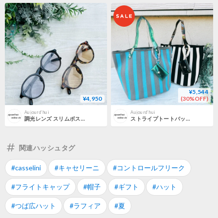
¥5,544
¥4,950
(30%OFF)
Aujourd‘hui
Aujourd‘hui
調光レンズ スリムボストン
ストライプトートバッグ
関連ハッシュタグ
#casselini
#キャセリーニ
#コントロールフリーク
#フライトキャップ
#帽子
#ギフト
#ハット
#つば広ハット
#ラフィア
#夏