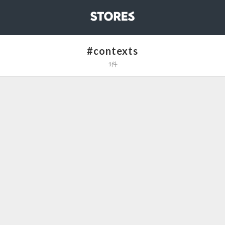
STORES
#contexts
1件