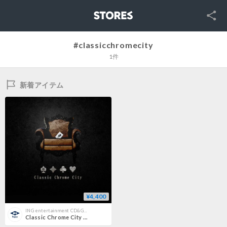
SNS
STORES
#classicchromecity
1件
新着アイテム
¥4,400
ING entertainment CD&GOODS | Online Store
Classic Chrome City /1st ALBUM -Calling card-