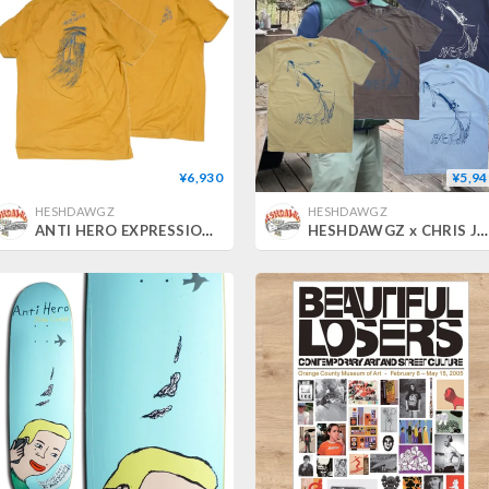
¥6,930
¥5,94
HESHDAWGZ
HESHDAWGZ
ANTI HERO EXPRESSIONS SUN TEE
HESHDAWGZ x CHRIS JOHANSON TEE