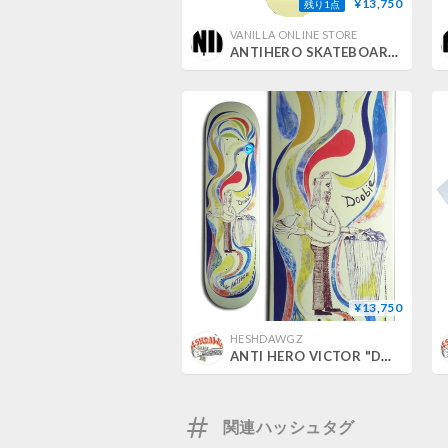
¥13,750
残り1点
VANILLA ONLINE STORE
ANTIHERO SKATEBOARDS スケートデッキ EXPRESSIONS GRANT TAILOR ART BY A.K.A. CHRIS JOHANSON
¥13,750
HESHDAWGZ
ANTI HERO VICTOR "DOOBIE" PELLEGRIN EXPRESSIONS CHRIS JOHANSON DECK (8.06 x 31.8inch)
関連ハッシュタグ