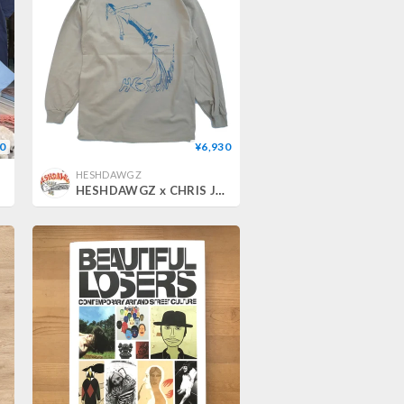
0
¥6,930
HESHDAWGZ
HESHDAWGZ x CHRIS JOHANSON L/S TEE