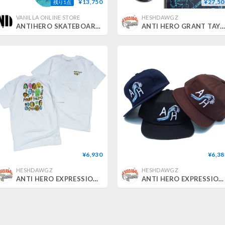
¥13,750
¥27,50
残り1点
VANILLA ONLINE STORE
HESHDAWGZ
ANTIHERO SKATEBOARDS - Daan VanDer Linden "Expressions" art by CHRIS JOHANSON スケートデッキ
ANTI HERO GRANT TAYLOR EXPRESSIONS CHRIS JOHANSON DBX DECK (8.38 x 32.25i
¥6,930
¥6,38
HESHDAWGZ
HESHDAWGZ
ANTI HERO EXPRESSIONS BONGO TEE
ANTI HERO EXPRESSIONS SNAPBACK HAT