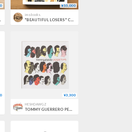
0
¥55,000
imo.books.
f Art, 2005)" Poster
"BEAUTIFUL LOSERS" Catalogue (Limited Edition Hard Cover)
0
¥3,300
HESHDAWGZ
OY
TOMMY GUERRERO PERPETUAL VINYL RECORD