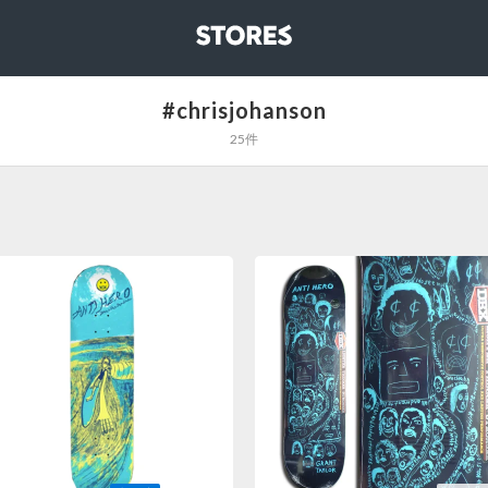
STORES
#chrisjohanson
25件