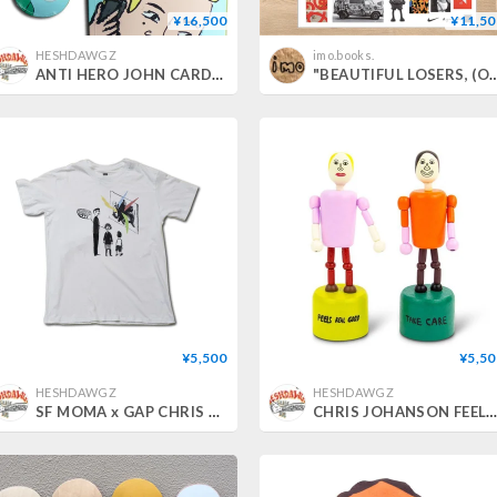
¥16,500
¥11,50
HESHDAWGZ
imo.books.
ANTI HERO JOHN CARDIEL PIGEON VISION CHRIS JOHANSON DECK (9.18 x 32.62inch)
"BEAUTIFUL LOSERS, (Orange County Museum o
¥5,500
¥5,50
HESHDAWGZ
HESHDAWGZ
SF MOMA x GAP CHRIS JOHANSON TEE
CHRIS JOHANSON FEELS REAL GOOD PUSH-UP T