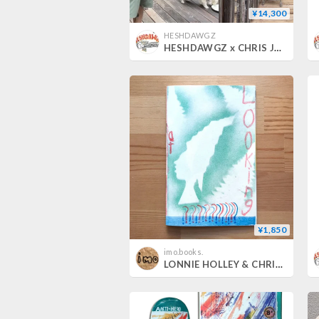
¥14,300
HESHDAWGZ
HESHDAWGZ x CHRIS JOHANSON CREWNECK
¥1,850
imo.books.
LONNIE HOLLEY & CHRIS JOHANSON "AT LOOKING"