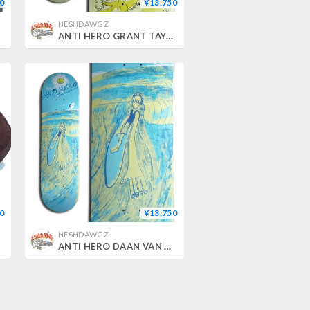
0
¥13,750
HESHDAWGZ
nch)
ANTI HERO GRANT TAYLOR EXPRESSIONS CHRIS JOHANSON DECK (8.5 x 31.85inch)
0
¥13,750
HESHDAWGZ
ANTI HERO DAAN VAN DER LINDEN EXPRESSIONS CHRIS JOHANSON DECK (8.28 x 31.7inch)