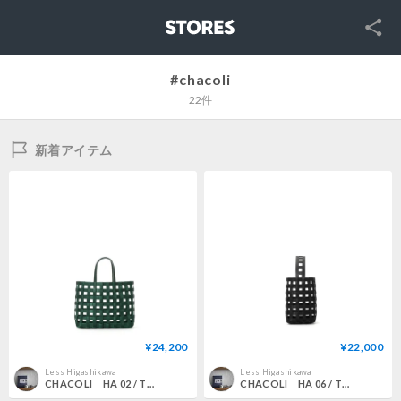
SNS
STORES
#chacoli
22件
新着アイテム
¥24,200
¥22,000
Less Higashikawa
Less Higashikawa
CHACOLI HA 02 / TOTE S
CHACOLI HA 06 / TOTE ONE HANDLE