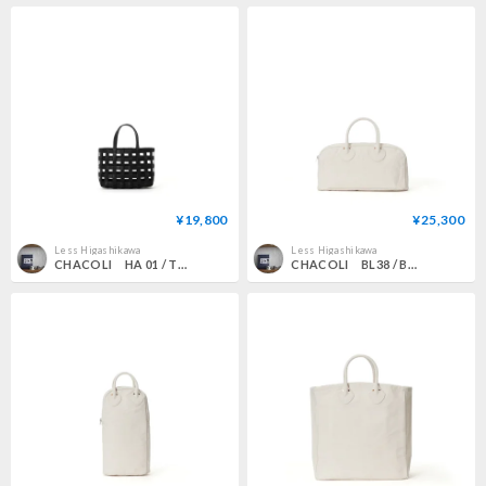
¥19,800
¥25,300
Less Higashikawa
Less Higashikawa
CHACOLI HA 01 / TOTE S
CHACOLI BL38 / BOSTON typeB NATURAL