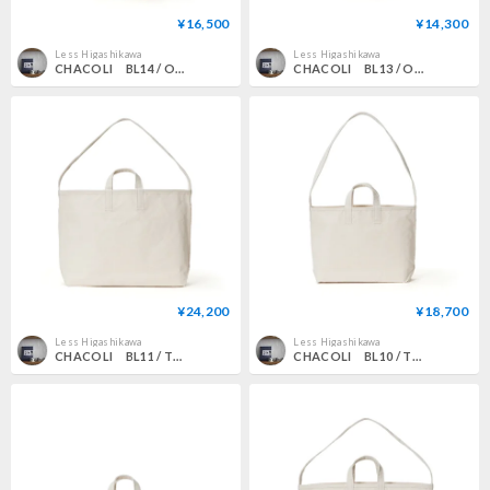
¥16,500
¥14,300
Less Higashikawa
Less Higashikawa
CHACOLI BL14 / ONE SHOULDER M NATURAL
CHACOLI BL13 / ONE SHOULDER S NATURAL
¥24,200
¥18,700
Less Higashikawa
Less Higashikawa
CHACOLI BL11 / TOTE L NATURAL
CHACOLI BL10 / TOTE M NATURAL