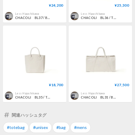
¥24,200
¥25,300
Less Higashikawa
Less Higashikawa
CHACOLI BL37 / BOSTON typeA NATURAL
CHACOLI BL36 / TOTE L NATURAL
¥18,700
¥27,500
Less Higashikawa
Less Higashikawa
CHACOLI BL35 / TOTE M NATURAL
CHACOLI BL31 / BOSTON M NATURAL
関連ハッシュタグ
#totebag
#unisex
#bag
#mens