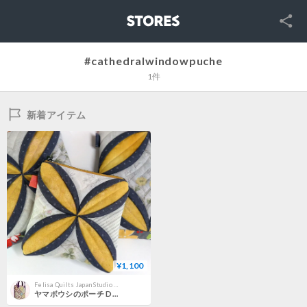
SNS
STORES
#cathedralwindowpuche
1件
新着アイテム
¥1,100
Felisa Quilts Japan Studio キルトショップ
ヤマボウシのポーチ Dogwood pouch