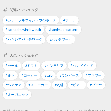
関連ハッシュタグ
#カテドラルウィンドウのポーチ
#ポーチ
#cathedralwindowquilt
#handmadepattern
#ハギレでパッチワーク
#パッチワーク
人気ハッシュタグ
#セール
#ギフト
#インテリア
#ハンドメイド
#靴下
#コーヒー
#sale
#ワンピース
#フラワー
#ヘアケア
#スニーカー
#刺繍
#ピアス
#ブーツ
#オーガニック
無料で簡単にオンラインストアが作れるSTORESで販売されてい