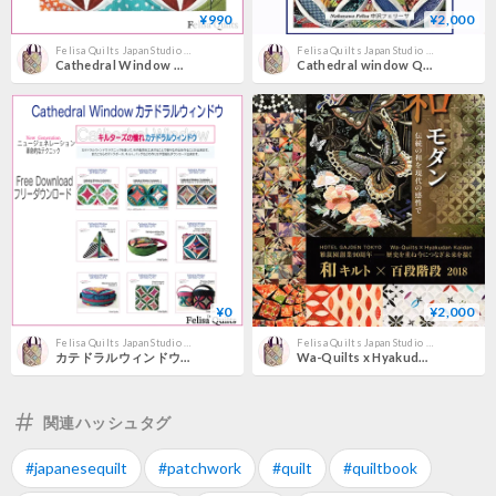
¥990
¥2,000
Felisa Quilts Japan Studio キルトショップ
Felisa Quilts Japan Studio キルトショップ
Cathedral Window Oval Technique 4 カテドラルウィンドウオーバルテクニック4
Cathedral window Quilt bookカテドラルウィンドウキルト本
¥0
¥2,000
Felisa Quilts Japan Studio キルトショップ
Felisa Quilts Japan Studio キルトショップ
カテドラルウィンドウフリーダウンロード Cathedral Window free download
Wa-Quilts x Hyakudan kaidan stairway of 100 steps 2018 Wa MODERN 和モダンｘ百階階段
関連ハッシュタグ
#japanesequilt
#patchwork
#quilt
#quiltbook