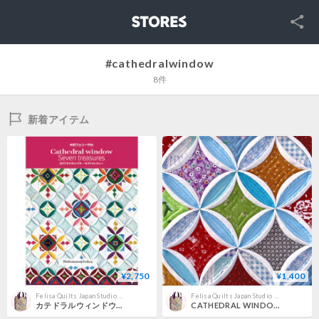
SNS
STORES
#cathedralwindow
8件
新着アイテム
¥2,750
¥1,400
Felisa Quilts Japan Studio キルトショップ
Felisa Quilts Japan Studio キルトショップ
カテドラルウィンドウキルト｜Cathedral Window quilt pattern book 「難しそう」が、「私にもできた！」に変わる一冊。
CATHEDRAL WINDOW QUILT カテドラル ウィンドウキルト1から５のメソッド。“Charming Echo”（Online） 「キュートな響き」pdf.