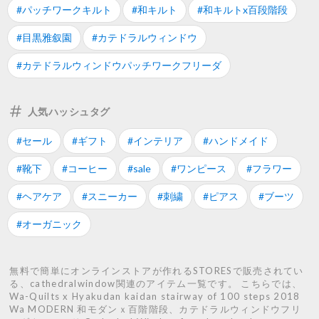
#パッチワークキルト
#和キルト
#和キルトx百段階段
#目黒雅叙園
#カテドラルウィンドウ
#カテドラルウィンドウパッチワークフリーダ
人気ハッシュタグ
#セール
#ギフト
#インテリア
#ハンドメイド
#靴下
#コーヒー
#sale
#ワンピース
#フラワー
#ヘアケア
#スニーカー
#刺繍
#ピアス
#ブーツ
#オーガニック
無料で簡単にオンラインストアが作れるSTORESで販売されてい
る、cathedralwindow関連のアイテム一覧です。 こちらでは、
Wa-Quilts x Hyakudan kaidan stairway of 100 steps 2018
Wa MODERN 和モダンｘ百階階段、カテドラルウィンドウフリ