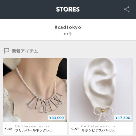
SNS
STORES
#cadtokyo
81件
新着アイテム
¥33,000
¥17,600
C.A.D. Tokyo online store
C.A.D. Tokyo online store
フリルパールネックレス-B
リボンピアス/パール〈ペア〉