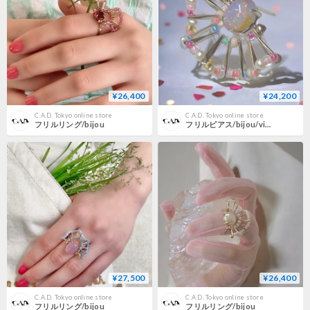
¥26,400
¥24,200
C.A.D. Tokyo online store
C.A.D. Tokyo online store
フリルリング/bijou
フリルピアス/bijou/vintage
¥27,500
¥26,400
C.A.D. Tokyo online store
C.A.D. Tokyo online store
フリルリング/bijou
フリルリング/bijou