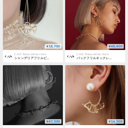
¥18,700
¥48,400
C.A.D. Tokyo online store
C.A.D. Tokyo online store
シャンデリアフリルピアス・イヤリング / ロングタイプ
バックフリルネックレス / グレー×ピンク/パール
¥47,300
¥16,500