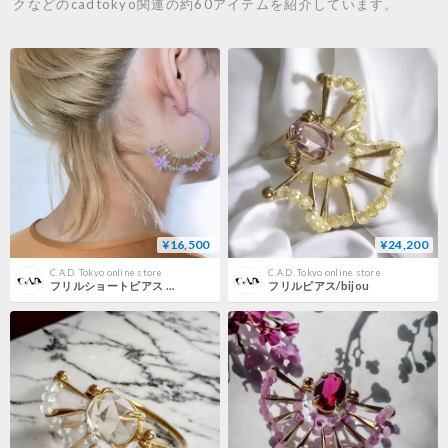
クなどのcadtokyo関連の約60アイテムを紹介しています。
¥16,500
¥24,200
C.A.D. Tokyo online store
C.A.D. Tokyo online store
フリルショートピアス ・イヤリング/ bloom
フリルピアス/bijou