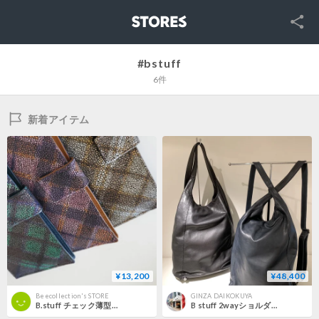
SNS
STORES
#bstuff
6件
新着アイテム
¥13,200
¥48,400
Beecollection's STORE
GINZA DAIKOKUYA
B.stuff チェック薄型長財布
B stuff 2wayショルダーバッグ