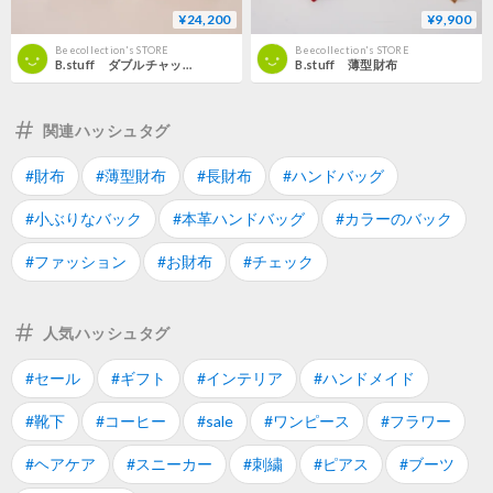
¥24,200
¥9,900
Beecollection's STORE
Beecollection's STORE
B.stuff ダブルチャックハンドバック
B.stuff 薄型財布
関連ハッシュタグ
#財布
#薄型財布
#長財布
#ハンドバッグ
#小ぶりなバック
#本革ハンドバッグ
#カラーのバック
#ファッション
#お財布
#チェック
人気ハッシュタグ
#セール
#ギフト
#インテリア
#ハンドメイド
#靴下
#コーヒー
#sale
#ワンピース
#フラワー
#ヘアケア
#スニーカー
#刺繍
#ピアス
#ブーツ