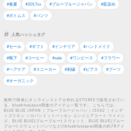
#春夏
#2017ss
#ブルーブルージャパン
#藍染め
#ボトムス
#パンツ
人気ハッシュタグ
#セール
#ギフト
#インテリア
#ハンドメイド
#靴下
#コーヒー
#sale
#ワンピース
#フラワー
#ヘアケア
#スニーカー
#刺繍
#ピアス
#ブーツ
#オーガニック
無料で簡単にオンラインストアが作れるSTORESで販売されてい
る、bluebluejapan関連のアイテム一覧です。 こちらでは、
BLUE BLUE JAPAN ｜ブルーブルージャパン｜J5562 ｜インデ
ィゴリネン ソロバンドットバッセン エンジニアコート ウイメン
ズ、BLUE BLUE(ブルーブルー) スウェット、BLUE BLUE(ブルー
ブルー) スウェットパンツなどのbluebluejapan関連の約78アイ