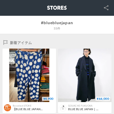
SNS
STORES
#bluebluejapan
55件
新着アイテム
¥4,900
¥66,000
Reselect STORE
GOUACHE FUKUOKA
【BLUE BLUE JAPAN】 ビッグドット テーパードパンツ ブルー 日本製 2
BLUE BLUE JAPAN｜ブルーブルージャパン｜ヤマミチ ロービングツイード コート ウイメンズ｜D NAVY｜700086892