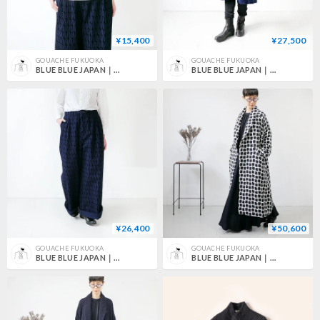
¥15,400
¥27,500
GOUACHE FUKUOKA
GOUACHE FUKUOKA
BLUE BLUE JAPAN｜ブルーブルージャパン｜アンティークドビー ラウンドネック プルオーバー ウイメンズ｜WHITE｜700083277
BLUE BLUE JAPAN｜ブルーブルージャパン｜オボロコウシ フロッキープリントウラケ テゾメ ワンピース｜NAVY｜700085090
¥26,400
¥50,600
GOUACHE FUKUOKA
GOUACHE FUKUOKA
BLUE BLUE JAPAN｜ブルーブルージャパン｜イナズマフロッキーコールワイドストレートパンツウィメンズ｜INDIGO｜700083258
BLUE BLUE JAPAN｜ブルーブルージャパン｜ロービングウール タタキショールカラーロングコート ウイメンズ ｜NATURAL｜700083299｜size S