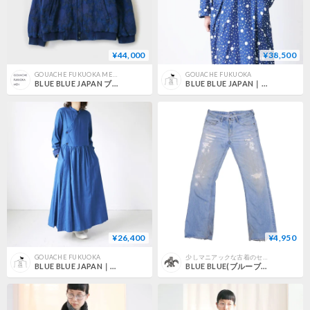
¥44,000
¥38,500
GOUACHE FUKUOKA MEN'S
GOUACHE FUKUOKA
BLUE BLUE JAPAN ブルーブルージャパン | ブルーローズゴブラン テゾメ ダービータイプジャケット ｜700077236｜SIZEM｜
BLUE BLUE JAPAN｜ブルーブルージャパン｜レーヨンツイル バッセンショールカラーガウン｜ INDIGO｜7000771595003
¥26,400
¥4,950
GOUACHE FUKUOKA
少しマニアックな古着のセレクトショップBeatnik BeaT(ビートニクビート)
BLUE BLUE JAPAN｜ブルーブルージャパン｜インディゴフランネル クルタロングワンピース ｜BLUE｜7000772262804
BLUE BLUE(ブルーブルー) デニムパンツ