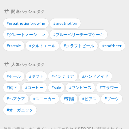
関連ハッシュタグ
#greatnotionbrewing
#greatnotion
#グレートノーション
#ブルーベリーチーズケーキ
#tartale
#タルトエール
#クラフトビール
#craftbeer
人気ハッシュタグ
#セール
#ギフト
#インテリア
#ハンドメイド
#靴下
#コーヒー
#sale
#ワンピース
#フラワー
#ヘアケア
#スニーカー
#刺繍
#ピアス
#ブーツ
#オーガニック
無料で簡単にオンラインストアが作れるSTORESで販売されてい