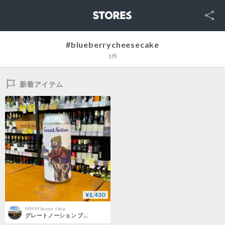
SNS
STORES
#blueberrycheesecake
1件
新着アイテム
¥1,430
MMM booze shop
グレートノーション ブルーベリーチーズケーキ タルトエール ( Great Notion Brewing / Blueberry Cheese Cake Tart Ale )