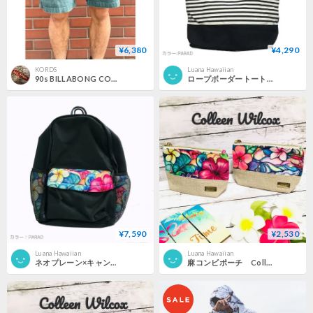
¥6,380
¥4,290
KORDS
Luana Hawaiian
90s BILLABONG COTTON SHORTS MADE IN USA 🇺🇸 Size W34
ロープボーダートートバッグ Colleen Wilcox
¥7,590
¥2,530
Luana Hawaiian
Luana Hawaiian
ネオプレーン×キャンバスリュック Colleen Wilcox
麻コンビポーチ Colleen Wilcox