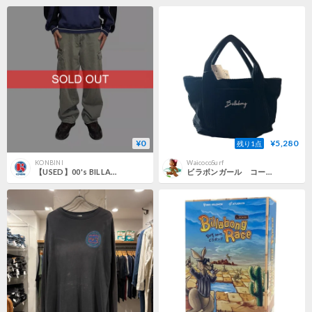
¥0
¥5,280
残り1点
KONBINI
WaicocoSurf
【USED】00's BILLABONG Cyberpunk Cargo Pants Faded Grey Khaki
ビラボンガール コーデュロイトートバッグ