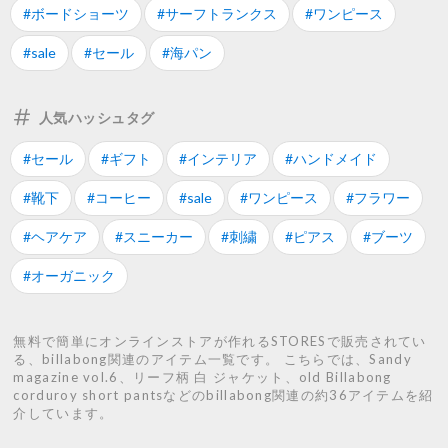
#ボードショーツ
#サーフトランクス
#ワンピース
#sale
#セール
#海パン
人気ハッシュタグ
#セール
#ギフト
#インテリア
#ハンドメイド
#靴下
#コーヒー
#sale
#ワンピース
#フラワー
#ヘアケア
#スニーカー
#刺繍
#ピアス
#ブーツ
#オーガニック
無料で簡単にオンラインストアが作れるSTORESで販売されてい
る、billabong関連のアイテム一覧です。 こちらでは、Sandy
magazine vol.6、リーフ柄 白 ジャケット、old Billabong
corduroy short pantsなどのbillabong関連の約36アイテムを紹
介しています。