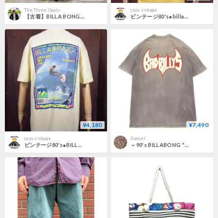
The Three Goats
cozy vintage
【古着】BILLA BONG Western Check Shirt
ビンテージ80's●billabong両面プリントコットンTシャツ黄size XL●220602s3-m-tsh-ot 1980sビラボンサーフィンUSA製メンズ龍ドラゴン
¥4,180
¥7,490
cozy vintage
Daniel
ビンテージ80's●BILLABONG サーフプリントTシャツ黄 L●210814j3-m-tsh-ot ビラボントップスイエロー古着米国製
～90's BILLABONG "BAD BILLYS" 両面 プリント Tシャツ XLサイズ USA製