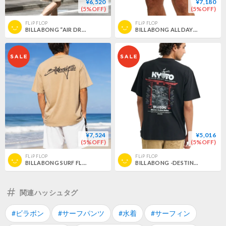
¥6,520
¥7,180
(5%OFF)
(5%OFF)
FLiP FLOP
FLiP FLOP
BILLABONG “AIR DRY MESH”サーフTシャツ -ブラック
BILLABONG ALLDAY LOTIDE ボードショーツ -モスグリーン
¥7,524
¥5,016
(5%OFF)
(5%OFF)
FLiP FLOP
FLiP FLOP
BILLABONG SURF FLEX TEE サーフTシャツ -カーキ
BILLABONG -DESTINATION KYOTO Tシャツ -ブラック
関連ハッシュタグ
#ビラボン
#サーフパンツ
#水着
#サーフィン