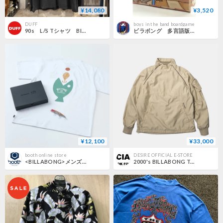
¥14,080
¥3,520
DUFF
boys in the band boardgame
90s L/S Tシャツ BILLABONG USA製 Size XL ビラボン サーフ 雰囲気系 (S4803)
ビラボング 多言語版 Billabong Lboard
¥12,100
¥33,000
booth online store
DESIRE OFFICIAL E-STORE
<BILLABONG>メンズ MEGABASS SURF FLEX サーフTシャツ 【OVER FIT】【2025年夏モデル】BF01A867
2000's BILLABONG Technical Jacket M