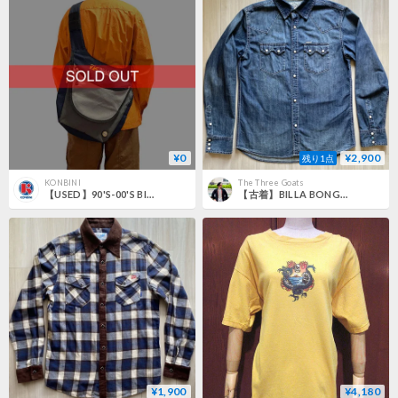
¥0
¥2,900
残り1点
KONBINI
The Three Goats
【USED】90'S-00'S BILLABONG TECH SHOULDER BAG
【古着】BILLA BONG Denim Western Shirt
¥1,900
¥4,180