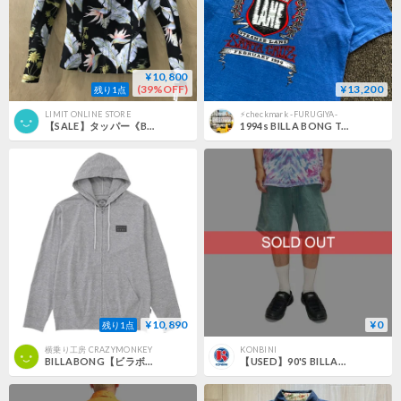
¥10,800
(39%OFF)
¥13,200
残り1点
LIMIT ONLINE STORE
⚡︎checkmark -FURUGIYA-
【SALE】タッパー《BILLABONG》ストレッチジャケットLS リーフブラック
1994s BILLA BONG T-SH
¥10,890
¥0
残り1点
横乗り工房 CRAZYMONKEY
KONBINI
BILLABONG【ビラボン】 SURF FLEX ZIP LSラッシュパーカー 水陸両用 GRH Lサイズ
【USED】90'S BILLABONG SHORTS