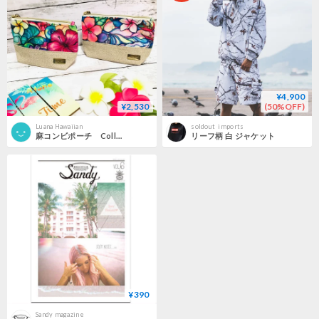
¥4,900
¥2,530
(50%OFF)
Luana Hawaiian
soldout_imports
麻コンビポーチ Colleen Wilcox
リーフ柄 白 ジャケット
¥390
Sandy magazine