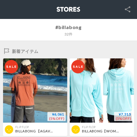
SNS
STORES
#billabong
32件
新着アイテム
¥6,061
¥7,315
(5%OFF)
(5%OFF)
FLiP FLOP
FLiP FLOP
BILLABONG 【AGAVE Tシャツ】 -ブラウン
BILLABONG【WOMEN】 パーカー長袖ラッシュガード -ライトブルー