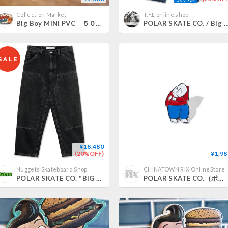
Collection Market
T.F.L online.shop
Big Boy MINI PVC ５０体セット ビッグボーイ ミニフィギュア
POLAR SKATE CO. / Big Boy Pants (
¥18,480
(20%OFF)
¥1,98
Nuggets Skateboard Shop
CHINATOWN RIX OnlineStore
POLAR SKATE CO. "BIG BOY WORK PANTS KNEE" SILVER BLACK / S
POLAR SKATE CO.（ポーラー スケート カンパニー）"Pin - Big Boy"