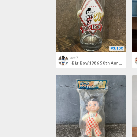
¥3,100
act.7
-Big Boy/1986 50th Anniversary Glass- z-82