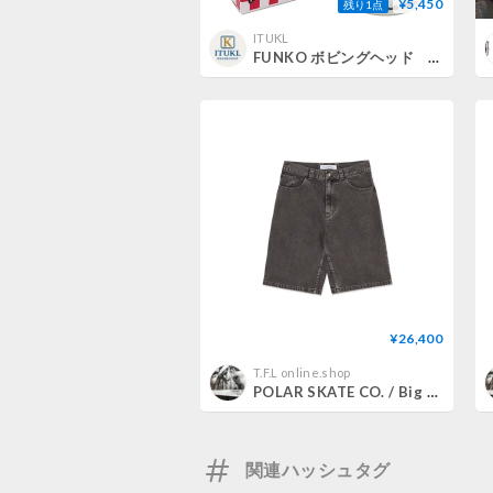
¥5,450
残り1点
ITUKL
FUNKO ボビングヘッド BIG BOY 【 ビッグボーイ 】
¥26,400
T.F.L online.shop
POLAR SKATE CO. / Big Boy Shorts (Washed Grey)
関連ハッシュタグ