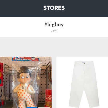
STORES
#bigboy
35件