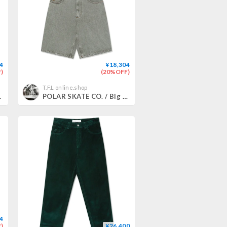
4
¥18,304
)
(20%OFF)
T.F.L online.shop
ht Blue)
POLAR SKATE CO. / Big Boy Shorts (Eucalyptus)
4
)
¥26,400