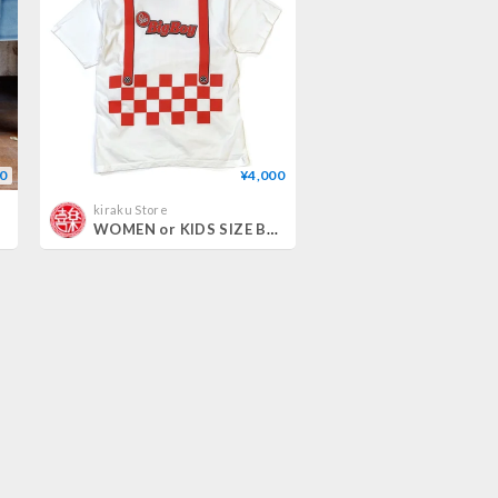
0
¥4,000
kiraku Store
WOMEN or KIDS SIZE Big Boy T-shirt size XS程