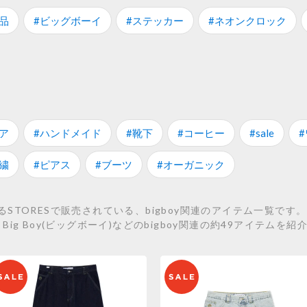
品
#ビッグボーイ
#ステッカー
#ネオンクロック
ア
#ハンドメイド
#靴下
#コーヒー
#sale
繍
#ピアス
#ブーツ
#オーガニック
RESで販売されている、bigboy関連のアイテム一覧です。 こちらでは
 ： Big Boy(ビッグボーイ)などのbigboy関連の約49アイテムを