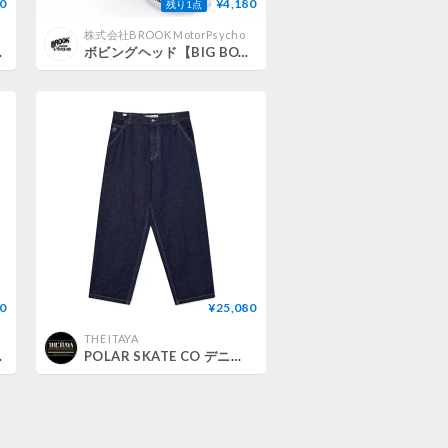
0
¥4,180
残り1点
株式会社BROOK MotorPsycho
 (Ecru)
ボビングヘッド【BIG BOY】
0
¥25,080
THE ITAYA
e Wash)
POLAR SKATE CO デニム ポーラー BIG BOY WORK PANTS （ONE WASH）