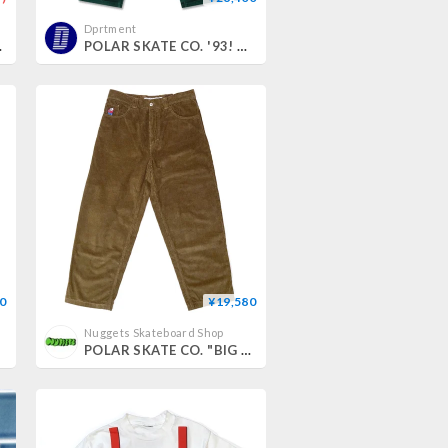
Dprtment
Indigo)
POLAR SKATE CO. '93! PANTS | CORD - DARK EMERALD
0
¥19,580
Nuggets Skateboard Shop
POLAR SKATE CO. "BIG BOY CORDS" BRASS M size size