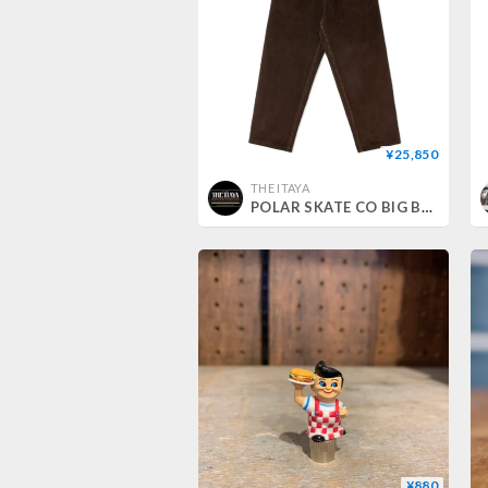
¥25,850
THE ITAYA
POLAR SKATE CO BIG BOY ポーラー パンツ POLAR SKATEBOARD BIG BOY CORD PANTS （CHOCOLATE）
¥880