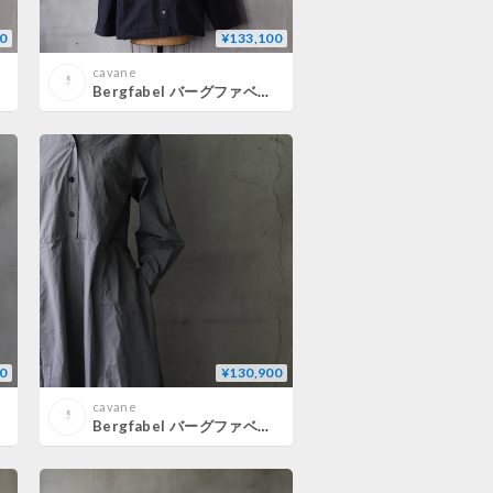
0
¥133,100
cavane
Bergfabel バーグファベル / Hugo Shirt JKジャケット/ BFMSH201/362
0
¥130,900
cavane
Bergfabel バーグファベル / Letty dressワンピース/ BFWSK210/K126