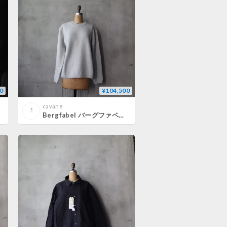
0
¥104,500
cavane
Bergfabel バーグファベル / Pulli Overプルオーバー / BFUW15/W06