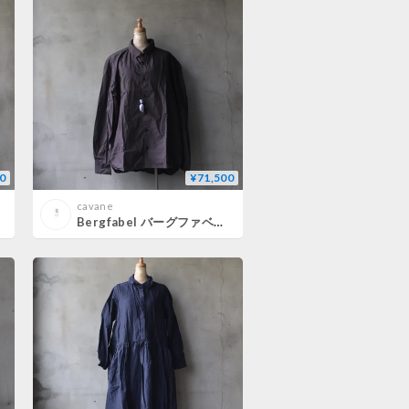
0
¥71,500
cavane
Bergfabel バーグファベル / Farmer Shirtシャツ/ BFMSH40/K108