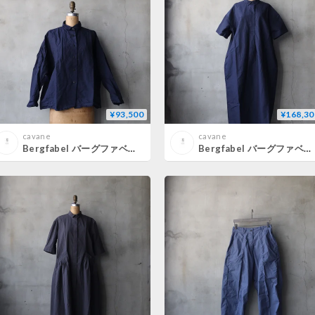
¥93,500
¥168,30
cavane
cavane
Bergfabel バーグファベル / Tina Shirtブラウス / BFWSH82/K79
Bergfabel バーグファベル / Sabi Dressワンピース / BFWSK255/K79