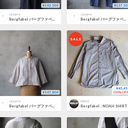
¥192,500
¥137,50
cavane
cavane
Bergfabel バーグファベル / Sally Dressワンピース / BFWSK256/K141
Bergfabel バーグファベル / Sandra pantsパンツ/ BFWP258/K143
¥65,45
¥107,800
(30%OFF
cavane
NALU
Bergfabel バーグファベル / Claudia Shirtブラウス / BFWSH190/252
Bergfabel : NOAH SHIRT