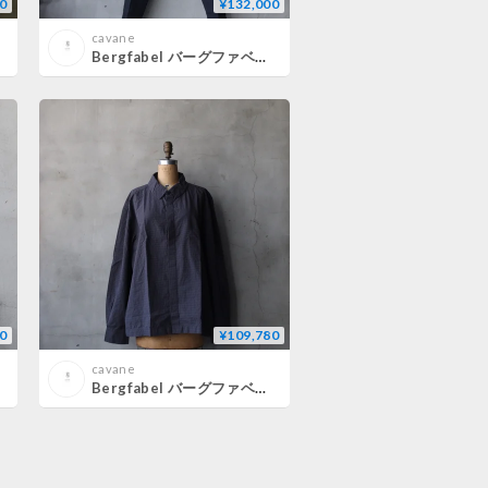
0
¥132,000
cavane
Bergfabel バーグファベル / Niko pantsパンツ/ BFMP214/320
0
¥109,780
cavane
Bergfabel バーグファベル / Over Shirtシャツ / BFMSH263/K141