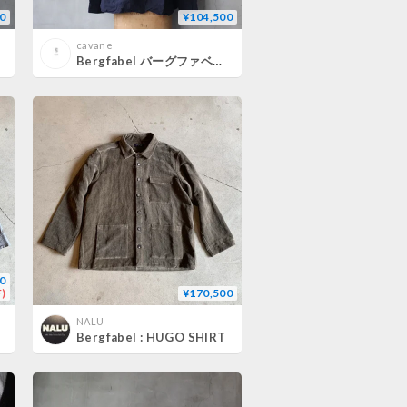
0
¥104,500
cavane
Bergfabel バーグファベル / Jenny Shirtブラウス / BFWSH270/K162
0
)
¥170,500
NALU
Bergfabel : HUGO SHIRT