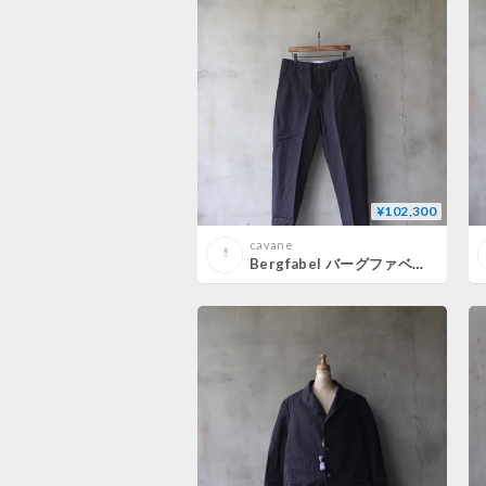
¥102,300
cavane
Bergfabel バーグファベル / Joseph pantsパンツ/ BFMP165/353