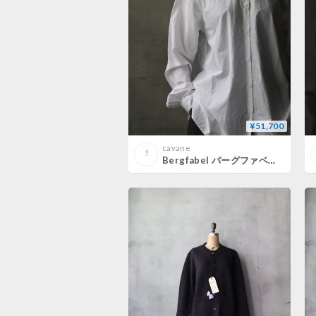
¥51,700
cavane
Bergfabel バーグファベル / Loose Tyrol Shirtシャツ / BFWSH91/A01