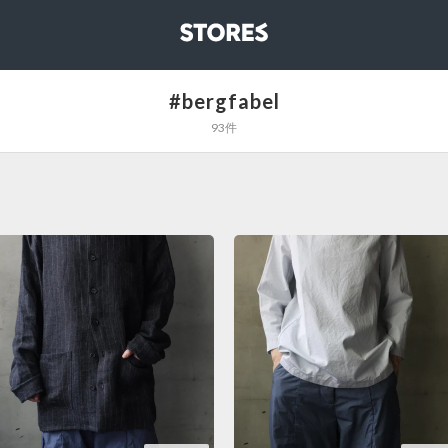
STORES
#bergfabel
93件