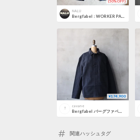
(50%OFF)
NALU
Bergfabel : WORKER PANTS
¥174,900
cavane
Bergfabel バーグファベル / Peter Jacket / BFMJ253/320
関連ハッシュタグ