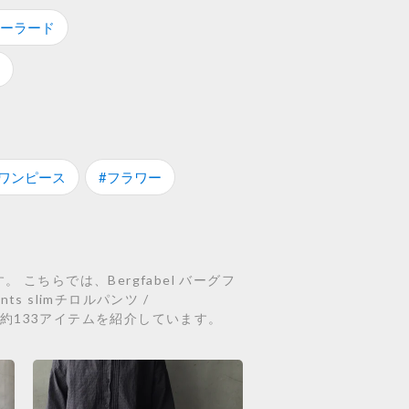
テーラード
#ワンピース
#フラワー
こちらでは、Bergfabel バーグフ
pants slimチロルパンツ /
l関連の約133アイテムを紹介しています。