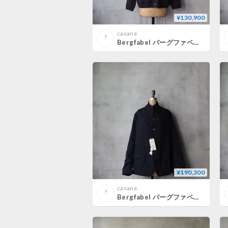
¥130,900
cavane
Bergfabel バーグファベル / Wool/Cashmere Cardiganカーディガン / BFUW13/W03
¥190,300
cavane
Bergfabel バーグファベル / Tyrol Jacketジャケット/ BFMNJ217/212