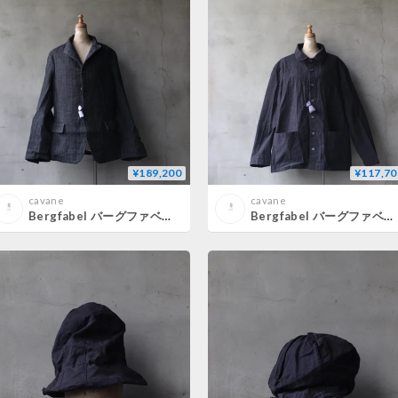
¥189,200
¥117,70
cavane
cavane
Bergfabel バーグファベル / Tyrol Jacketジャケット/ BFMJ18/355
Bergfabel バーグファベル / Hugo Shirtシャツ/ BFMSH201/362