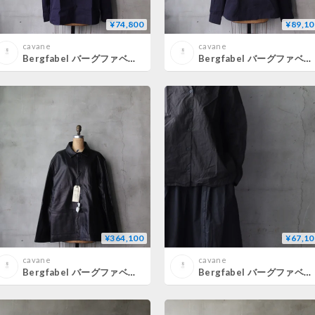
¥74,800
¥89,10
cavane
cavane
Bergfabel バーグファベル / Elia Shirtシャツ/ BFMSH213/K118
Bergfabel バーグファベル / Udo Shirtシャツ/ BFMSH218/K130
¥364,100
¥67,10
cavane
cavane
Bergfabel バーグファベル / Leather Hugo Jacket 革ジャケット/ BFMNJ201/N01
Bergfabel バーグファベル / Jenny Shirtブラウス / BFWSH191/K120