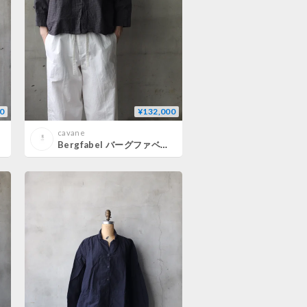
0
¥132,000
cavane
Bergfabel バーグファベル / Cloe pantsパンツ/ BFWP257/248