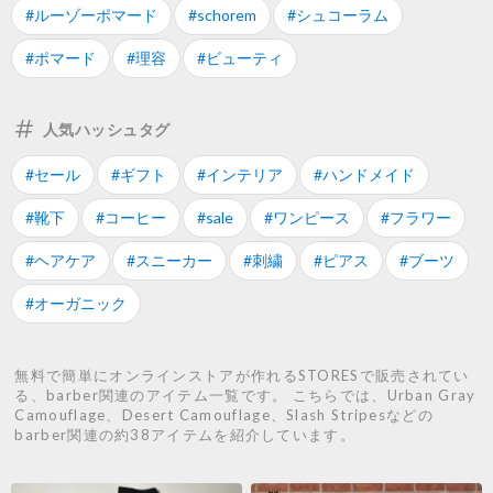
#ルーゾーポマード
#schorem
#シュコーラム
#ポマード
#理容
#ビューティ
人気ハッシュタグ
#セール
#ギフト
#インテリア
#ハンドメイド
#靴下
#コーヒー
#sale
#ワンピース
#フラワー
#ヘアケア
#スニーカー
#刺繍
#ピアス
#ブーツ
#オーガニック
無料で簡単にオンラインストアが作れるSTORESで販売されてい
る、barber関連のアイテム一覧です。 こちらでは、Urban Gray
Camouflage、Desert Camouflage、Slash Stripesなどの
barber関連の約38アイテムを紹介しています。