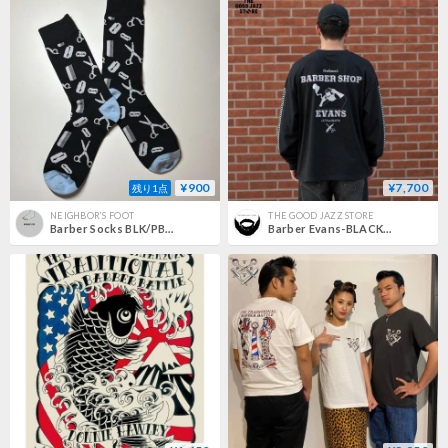
¥900
¥7,700
残り1点
NEIGHBOR’S FOOT
THE GOOD JAZZ STORE
Barber Socks BLK/PBLU #258
Barber Evans-BLACK by ADLIB CAT