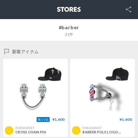
SNS
STORES
#barber
21件
新着アイテム
¥1,600
¥1,600
残り2点
PINS MARKET
PINS MARKET
CROSS CHAIN PIN
BARBER POLE LOGO FAME PIN