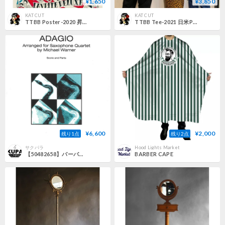
¥1,650
¥3,850
KAT CUT
KAT CUT
TTBB Poster-2020 昇り鯉
TTBB Tee-2021 日米Pin-up(S~XL)
¥6,600
¥2,000
残り1点
残り2点
サクパラ
Hood Lights Market
【50482658】バーバー：弦楽のためのアダージョ（サクソフォン四重奏SATB）
BARBER CAPE