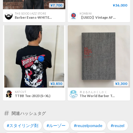
¥7,700
¥36,000
THE GOOD JAZZ STORE
KONBINI
Barber Evans-WHITE by ADLIB CAT
【USED】Vintage AFRICAN HAND PAINTED BARBER SHOP SIGN
¥3,850
¥3,300
KAT CUT
本まるさんかくしかく
TTBB Tee-2023 (S~XL)
The World Barber Tour / KAMISORICLUB
関連ハッシュタグ
#スタイリング剤
#ルーゾー
#reuzelpomade
#reuzel