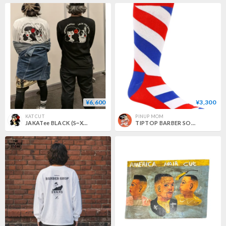
¥6,600
¥3,300
KAT CUT
PINUP MOM
JAKATee BLACK (S~XXL) 数量限定
TIPTOP BARBER SOCKS