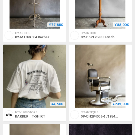
¥77,880
¥88,000
D9 ANTIQUE
D9 ANTIQUE
09-MT324334 Barber shop mirror / coat hook 店頭在庫あり
09-DS212063 French Barber Mirror Stand 店頭在庫あり
¥4,500
¥935,000
NTS-1987-STORE
D9 ANTIQUE
BARBER T-SHIRT
09-CH294006-1 /1924 KOKEN HYDRAULIC BARBER CHAIR No.375-1