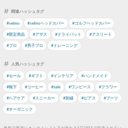
関連ハッシュタグ
#selmo
#selmoヘッドカバー
#ゴルフヘッドカバー
#限定商品
#アザス
#ドライバット
#アスリート
#プロ
#男子プロ
#トレーニング
人気ハッシュタグ
#セール
#ギフト
#インテリア
#ハンドメイド
#靴下
#コーヒー
#sale
#ワンピース
#フラワー
#ヘアケア
#スニーカー
#刺繍
#ピアス
#ブーツ
#オーガニック
無料で簡単にオンラインストアが作れるSTORESで販売されてい