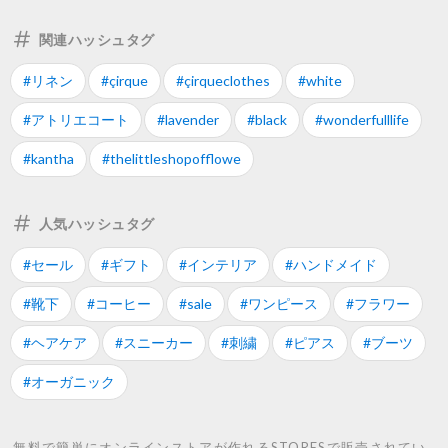
関連ハッシュタグ
#リネン
#çirque
#çirqueclothes
#white
#アトリエコート
#lavender
#black
#wonderfulllife
#kantha
#thelittleshopofflowe
人気ハッシュタグ
#セール
#ギフト
#インテリア
#ハンドメイド
#靴下
#コーヒー
#sale
#ワンピース
#フラワー
#ヘアケア
#スニーカー
#刺繍
#ピアス
#ブーツ
#オーガニック
無料で簡単にオンラインストアが作れるSTORESで販売されてい