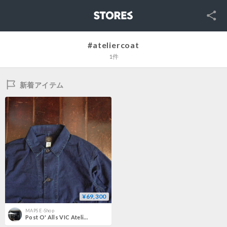
SNS
STORES
#ateliercoat
1件
新着アイテム
¥69,300
MAPS E-Shop
Post O' Alls VIC Atelier DEE