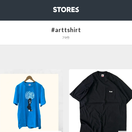
STORES
#arttshirt
79件