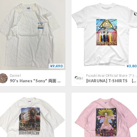
¥9,490
¥3,80
Daniel
Fuzuki Arai Official Store アト
90's Hanes "Sony" 両面 プリント Tシャツ XLサイズ USA製
[HARUNA] T-SHIRTS [榛名] Tシャツ