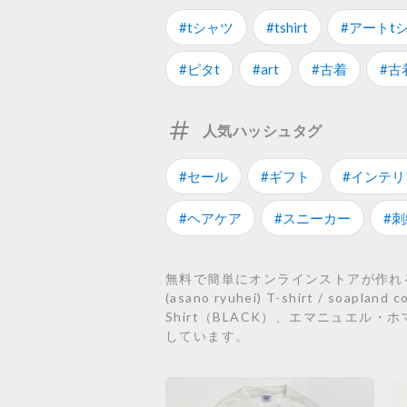
#tシャツ
#tshirt
#アートt
#ピタt
#art
#古着
#古
人気ハッシュタグ
#セール
#ギフト
#インテリ
#ヘアケア
#スニーカー
#刺
無料で簡単にオンラインストアが作れるSTO
(asano ryuhei) T-shirt / soap
Shirt（BLACK）、エマニュエル・ホマタ
しています。