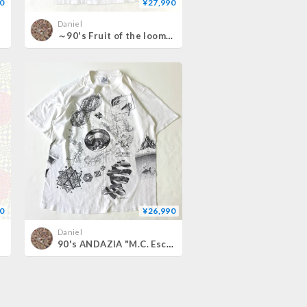
0
¥27,990
Daniel
イズ
～90's Fruit of the loom "Richard Stine" Tシャツ Lサイズ USA製
0
¥26,990
Daniel
90's ANDAZIA "M.C. Escher Multi" Tシャツ Lサイズ USA製