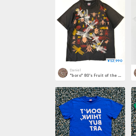
¥12,990
Daniel
"boro" 80's Fruit of the loom "insect" "両面" Tシャツ Lサイズ USA製