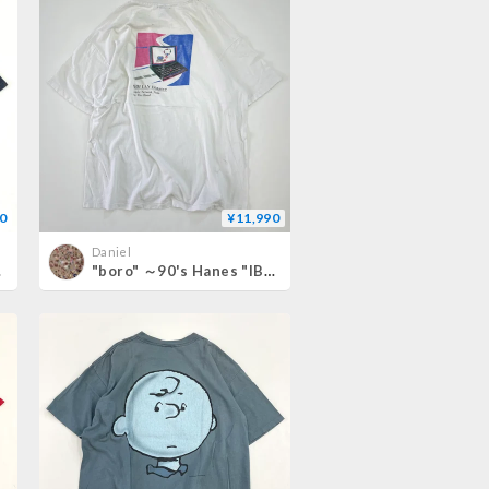
0
¥11,990
Daniel
ズ USA製
"boro" ～90's Hanes "IBM" "両面" Tシャツ XLサイズ