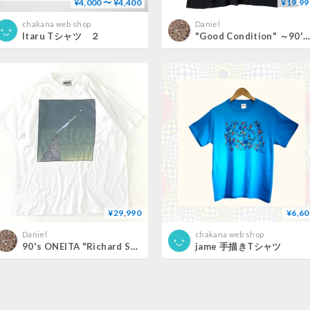
¥4,000 〜 ¥4,400
¥19,99
chakana web shop
Daniel
Itaru Tシャツ ２
"Good Condition" ～90's Fruit of the loom "Knoll" Pocket Tee XXLサ
¥29,990
¥6,60
Daniel
chakana web shop
90's ONEITA "Richard Stine" Tシャツ Lサイズ
jame 手描きTシャツ