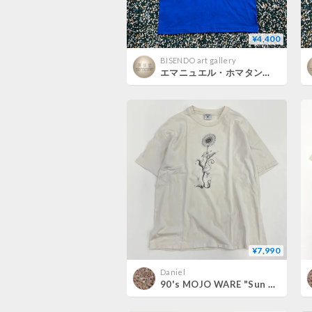
¥4,400
BISENDO art gallery
エマニュエル・ホマタン「DON'T THINK , BUY ART」T-Shirt（BLUE）
¥7,990
Daniel
90's MOJO WARE "Sun Flower" 両面 プリント Tシャツ XLサイズ USA製