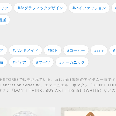
シャツ
#3dグラフィックデザイン
#ハイファッション
着屋
ア
#ハンドメイド
#靴下
#コーヒー
#sale
繍
#ピアス
#ブーツ
#オーガニック
RESで販売されている、arttshirt関連のアイテム一覧です。 こち
land collaboration series #3、エマニュエル・ホマタン「DON'T THI
ン「DON'T THINK , BUY ART」T-Shirt（WHITE）など