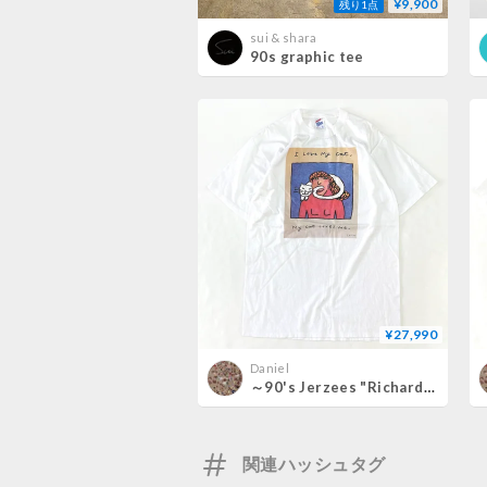
¥9,900
残り1点
sui & shara
90s graphic tee
¥27,990
Daniel
～90's Jerzees "Richard Stine" Tシャツ Lサイズ USA製
関連ハッシュタグ