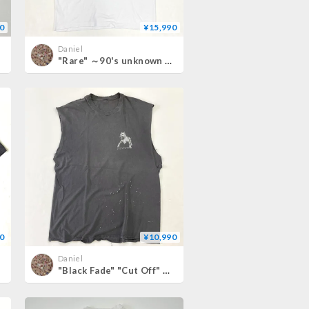
0
¥15,990
Daniel
"Rare" ～90's unknown "КGB" "両面" Tシャツ
0
¥10,990
Daniel
"Black Fade" "Cut Off" 80's～ Master Graphics Hawaii 両面 プリント Tシャツ