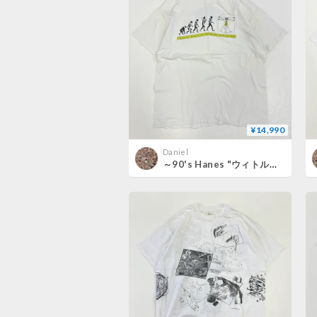
¥14,990
Daniel
～90's Hanes "ウィトルウィウス" "Daniel Craig" "両面" Tシャツ XLサイズ