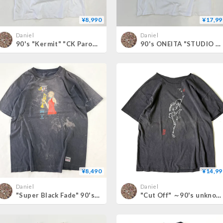
¥8,990
¥17,99
Daniel
Daniel
90's "Kermit" "CK Parody" Tシャツ (fits M～L)
90's ONEITA "STUDIO Q" "Cat" Tシャツ Lサイズ
¥8,490
¥14,99
Daniel
Daniel
"Super Black Fade" 90's～00's unknown "Jazz Festival" 両面 プリント Tシャツ
"Cut Off" ～90's unknown "田能村直入" "髑髏" Tシャツ