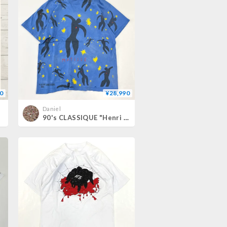
0
¥28,990
Daniel
90's CLASSIQUE "Henri Matisse" Tシャツ XLサイズ CANADA製