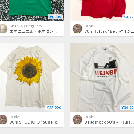
¥4,400
¥8,99
BISENDO art gallery
Daniel
エマニュエル・ホマタン「DON'T THINK , BUY ART」T-Shirt（GREEN）
90's Tultex "Betty" Tシャツ XLサイズ
¥22,990
¥34,99
Daniel
Daniel
90's STUDIO Q "Sun Flower" Tシャツ (fits XL)
Deadstock 90's～ Fruit of the loom "Maxell" プリント Tシャツ X