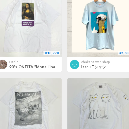
¥18,990
¥5,83
Daniel
chakana web shop
90's ONEITA "Mona Lisa" "両面" Tシャツ XLサイズ USA製
Itaru Tシャツ