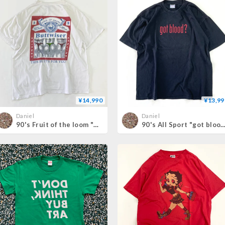
¥14,990
¥13,99
Daniel
Daniel
90's Fruit of the loom "Buttwiser" 両面 プリント Tシャツ XLサイズ
90's All Sport "got blood?" Tシャツ XLサイ