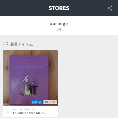
SNS
STORES
#arpege
1件
新着アイテム
¥4,500
残り1点
neko mo shakushi mo
En cuisine avec Alain Passard