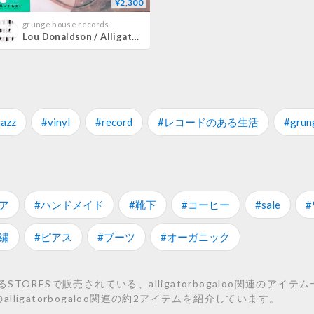
¥2,300
grunge house records
Lou Donaldson / Alligator Bogaloo
jazz
#vinyl
#record
#レコードのある生活
#grun
ア
#ハンドメイド
#靴下
#コーヒー
#sale
繍
#ピアス
#ブーツ
#オーガニック
ORESで販売されている、alligatorbogaloo関連のアイテ
looなどのalligatorbogaloo関連の約2アイテムを紹介しています。