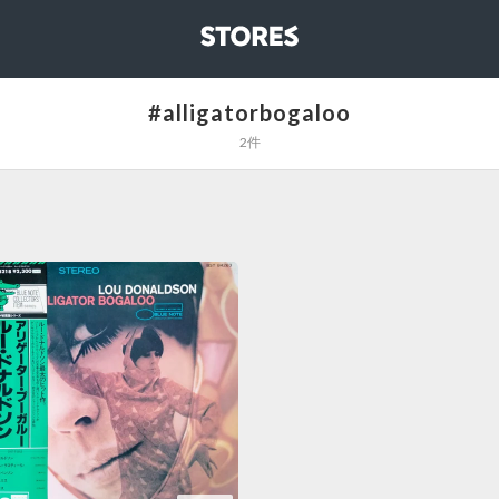
STORES
#alligatorbogaloo
2件