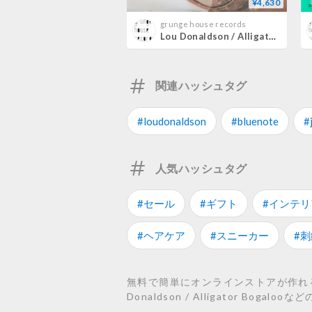
¥4,630
grunge house records
Lou Donaldson / Alligator Bogaloo
関連ハッシュタグ
#loudonaldson
#bluenote
#
人気ハッシュタグ
#セール
#ギフト
#インテリ
#ヘアケア
#スニーカー
#刺
無料で簡単にオンラインストアが作れるST
Donaldson / Alligator Boga