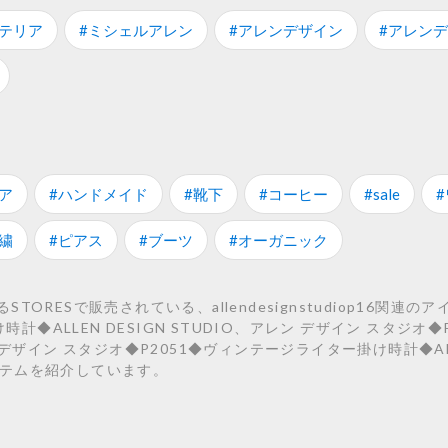
ンテリア
#ミシェルアレン
#アレンデザイン
#アレン
ア
#ハンドメイド
#靴下
#コーヒー
#sale
繍
#ピアス
#ブーツ
#オーガニック
ORESで販売されている、allendesignstudiop16関連
時計◆ALLEN DESIGN STUDIO、アレン デザイン スタジオ
レン デザイン スタジオ◆P2051◆ヴィンテージライター掛け時計◆ALL
約5アイテムを紹介しています。