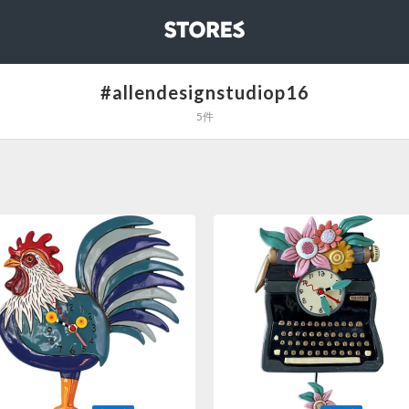
STORES
#allendesignstudiop16
5件