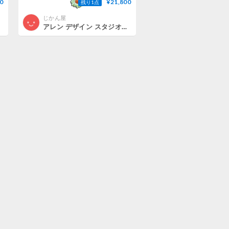
0
¥21,800
残り1点
じかん屋
アレン デザイン スタジオ◆P9014◆ティーポット掛け時計◆ALLEN DESIGN STUDIO