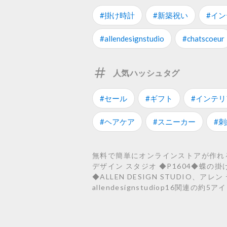
#掛け時計
#新築祝い
#イ
#allendesignstudio
#chatscoeur
人気ハッシュタグ
#セール
#ギフト
#インテリ
#ヘアケア
#スニーカー
#刺
無料で簡単にオンラインストアが作れるST
デザイン スタジオ ◆P1604◆蝶の掛け
◆ALLEN DESIGN STUDIO、ア
allendesignstudiop16関連の