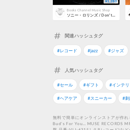
¥1,280
Books Channel Music Shop
ソニー・ロリンズ / Don't Ask [※国内盤,品番:VIJ-6315］(LPレコード)
関連ハッシュタグ
#レコード
#jazz
#ジャズ
人気ハッシュタグ
#セール
#ギフト
#インテリ
#ヘアケア
#スニーカー
#刺
無料で簡単にオンラインストアが作れるST
Bud’s For You… MUSE RECORD
盤,品番:VIJ-6315］(LPレコード)