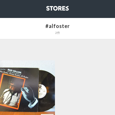
STORES
#alfoster
2件