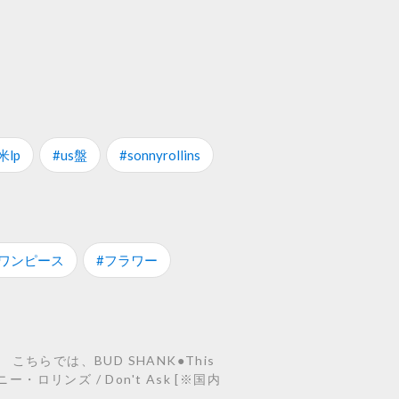
米lp
#us盤
#sonnyrollins
#ワンピース
#フラワー
ちらでは、BUD SHANK●This
ソニー・ロリンズ / Don't Ask [※国内