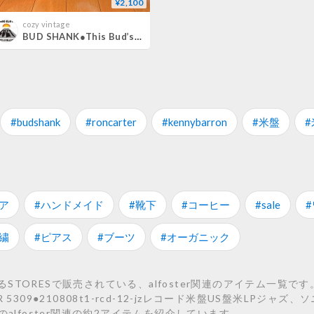
¥2,100
cozy vintage
BUD SHANK●This Bud’s For You… MUSE RECORDS MR 5309●210808t1-rcd-12-jzレコード米盤US盤米LPジャズ
#budshank
#roncarter
#kennybarron
#米盤
#
ア
#ハンドメイド
#靴下
#コーヒー
#sale
繍
#ピアス
#ブーツ
#オーガニック
ORESで販売されている、alfoster関連のアイテム一覧です。 こ
S MR 5309●210808t1-rcd-12-jzレコード米盤US盤米LPジャズ、
などのalfoster関連の約2アイテムを紹介しています。