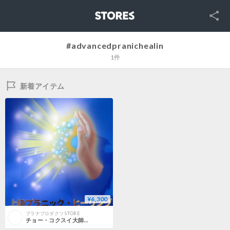
SNS
STORES
#advancedpranichealin
1件
新着アイテム
¥6,300
プラナプロダクツ STORE
チョー・コクスイ大師著 上級プラニック・ヒーリング 色のプラーナによる最新のエネルギー療法システム【日本語】