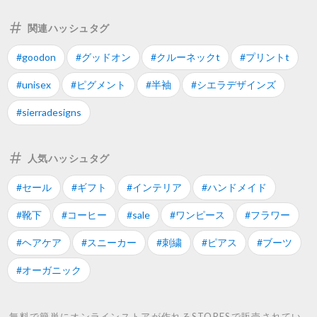
関連ハッシュタグ
#goodon
#グッドオン
#クルーネックt
#プリントt
#unisex
#ピグメント
#半袖
#シエラデザインズ
#sierradesigns
人気ハッシュタグ
#セール
#ギフト
#インテリア
#ハンドメイド
#靴下
#コーヒー
#sale
#ワンピース
#フラワー
#ヘアケア
#スニーカー
#刺繍
#ピアス
#ブーツ
#オーガニック
無料で簡単にオンラインストアが作れるSTORESで販売されてい