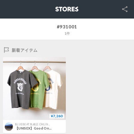
SNS
STORES
#931001
1件
新着アイテム
¥7,260
BLUEBEAT 鳥栖店 ONLINE STORE
【UNISEX】Good On x SIERRA DESIGNS [グッドオン×シエラデザインズ] DOG TEE / 931001