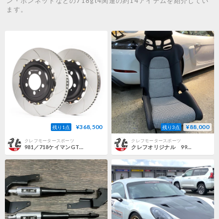
ン・ボンネットなどの718gt4関連の約14アイテムを紹介してい
ます。
¥368,500
¥88,000
残り1点
残り3点
クレフモータースポーツ
クレフモータースポーツ
981／718ケイマンGT4 PCCB有用 GIRODISC 【リヤ】
クレフオリジナル 991／981系純正フルバケットシート用千鳥格子柄シート表皮 【左右共通】 臀部・腰部セット