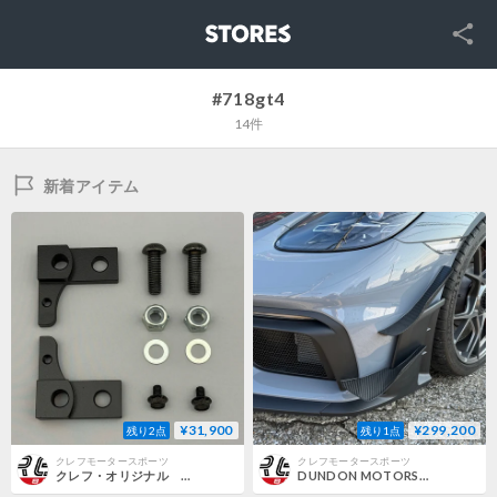
SNS
STORES
#718gt4
14件
新着アイテム
¥31,900
¥299,200
残り2点
残り1点
クレフモータースポーツ
クレフモータースポーツ
クレフ・オリジナル 981/718/991対応 純正カーボンフルバケットシート用シートリクライナー アルミ製
DUNDON MOTORSPORTS 製718GT4-RS用ダブルカーボンカナード