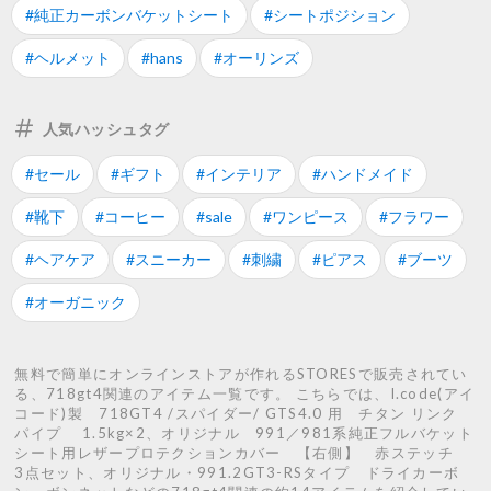
#純正カーボンバケットシート
#シートポジション
#ヘルメット
#hans
#オーリンズ
人気ハッシュタグ
#セール
#ギフト
#インテリア
#ハンドメイド
#靴下
#コーヒー
#sale
#ワンピース
#フラワー
#ヘアケア
#スニーカー
#刺繍
#ピアス
#ブーツ
#オーガニック
無料で簡単にオンラインストアが作れるSTORESで販売されてい
る、718gt4関連のアイテム一覧です。 こちらでは、I.code(アイ
コード)製 718GT4 /スパイダー/ GTS4.0 用 チタン リンク
パイプ 1.5kg×2、オリジナル 991／981系純正フルバケット
シート用レザープロテクションカバー 【右側】 赤ステッチ
3点セット、オリジナル・991.2GT3-RSタイプ ドライカーボ